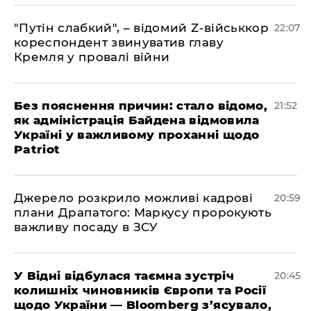
"Путін слабкий", – відомий Z-військкор
22:07
кореспондент звинуватив главу
Кремля у провалі війни
​Без пояснення причин: стало відомо,
21:52
як адміністрація Байдена відмовила
Україні у важливому проханні щодо
Patriot
​Джерело розкрило можливі кадрові
20:59
плани Драпатого: Маркусу пророкують
важливу посаду в ЗСУ
​У Відні відбулася таємна зустріч
20:45
колишніх чиновників Європи та Росії
щодо України — Bloomberg з’ясувало,