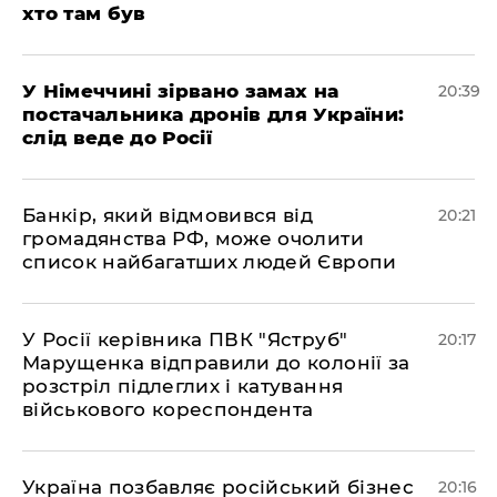
хто там був
​У Німеччині зірвано замах на
20:39
постачальника дронів для України:
слід веде до Росії
​Банкір, який відмовився від
20:21
громадянства РФ, може очолити
список найбагатших людей Європи
​У Росії керівника ПВК "Яструб"
20:17
Марущенка відправили до колонії за
розстріл підлеглих і катування
військового кореспондента
​Україна позбавляє російський бізнес
20:16