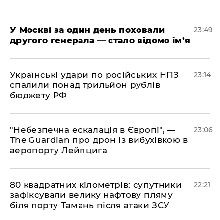
​У Москві за один день поховали
23:49
другого генерала — стало відомо ім’я
​Українські удари по російських НПЗ
23:14
спалили понад трильйон рублів
бюджету РФ
​"Небезпечна ескалація в Європі", —
23:06
The Guardian про дрон із вибухівкою в
аеропорту Лейпцига
​80 квадратних кілометрів: супутники
22:21
зафіксували велику нафтову пляму
біля порту Тамань після атаки ЗСУ