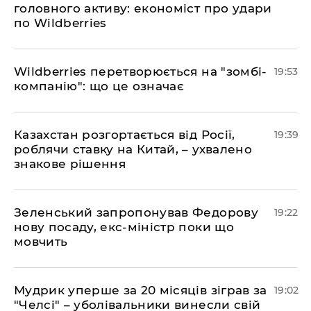
головного активу: економіст про удари
по Wildberries
​Wildberries перетворюється на "зомбі-
19:53
компанію": що це означає
​Казахстан розгортається від Росії,
19:39
роблячи ставку на Китай, – ухвалено
знакове рішення
​Зеленський запропонував Федорову
19:22
нову посаду, екс-міністр поки що
мовчить
​Мудрик уперше за 20 місяців зіграв за
19:02
"Челсі" – уболівальники винесли свій