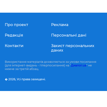
Про проект
Реклама
Редакція
Персональні дані
Контакти
Захист персональних
даних
Використання матеріалів дозволяється за умови посилання
(для інтернет-видань - гіперпосилання) на "
Диалог.ua
" не
нижче за третій абзац.
� 2026,
Усі права захищені.