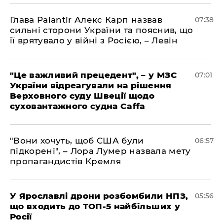
Глава Palantir Алекс Карп назвав
07:38
сильні сторони України та пояснив, що
її врятувало у війні з Росією, – Левін
"Це важливий прецедент", – у МЗС
07:01
України відреагували на рішення
Верховного суду Швеції щодо
суховантажного судна Caffa
"Вони хочуть, щоб США були
06:57
підкорені", – Лора Лумер назвала мету
пропагандистів Кремля
У Ярославлі дрони розбомбили НПЗ,
05:56
що входить до ТОП-5 найбільших у
Росії