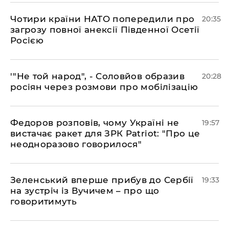
​Чотири країни НАТО попередили про
20:35
загрозу повної анексії Південної Осетії
Росією
​'"Не той народ", - Соловйов образив
20:28
росіян через розмови про мобілізацію
​Федоров розповів, чому Україні не
19:57
вистачає ракет для ЗРК Patriot: "Про це
неодноразово говорилося"
​Зеленський вперше прибув до Сербії
19:33
на зустріч із Вучичем – про що
говоритимуть