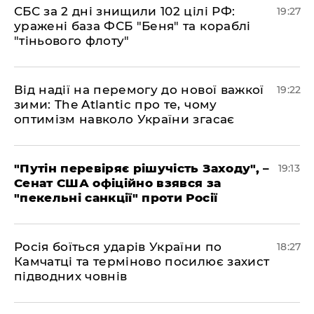
​СБС за 2 дні знищили 102 цілі РФ:
19:27
уражені база ФСБ "Беня" та кораблі
"тіньового флоту"
​Від надії на перемогу до нової важкої
19:22
зими: The Atlantic про те, чому
оптимізм навколо України згасає
​"Путін перевіряє рішучість Заходу", –
19:13
Сенат США офіційно взявся за
"пекельні санкції" проти Росії
​Росія боїться ударів України по
18:27
Камчатці та терміново посилює захист
підводних човнів