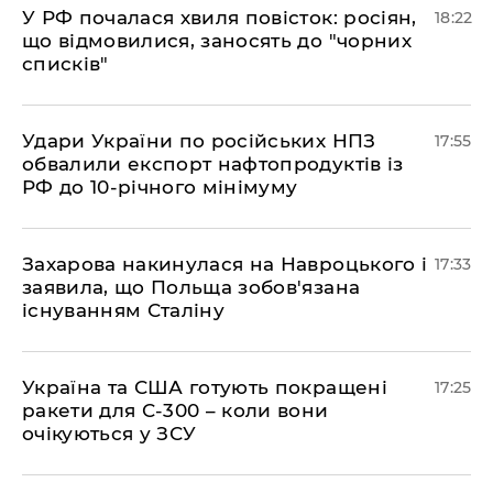
​У РФ почалася хвиля повісток: росіян,
18:22
що відмовилися, заносять до "чорних
списків"
​Удари України по російських НПЗ
17:55
обвалили експорт нафтопродуктів із
РФ до 10-річного мінімуму
​Захарова накинулася на Навроцького і
17:33
заявила, що Польща зобов'язана
існуванням Сталіну
​Україна та США готують покращені
17:25
ракети для С-300 – коли вони
очікуються у ЗСУ