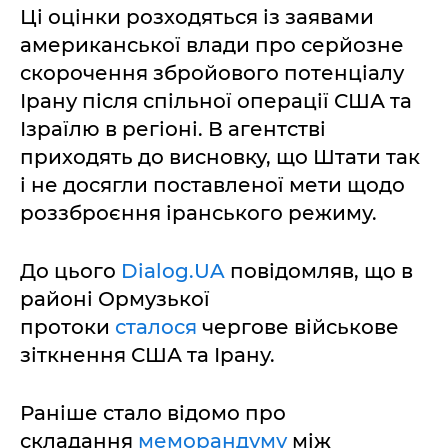
Ці оцінки розходяться із заявами
американської влади про серйозне
скорочення збройового потенціалу
Ірану після спільної операції США та
Ізраїлю в регіоні. В агентстві
приходять до висновку, що Штати так
і не досягли поставленої мети щодо
роззброєння іранського режиму.
До цього
Dialog.UA
повідомляв, що в
районі Ормузької
протоки
сталося
чергове військове
зіткнення США та Ірану.
Раніше стало відомо про
складання
меморандуму
між