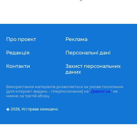
Про проект
Реклама
Редакція
Персональні дані
Контакти
Захист персональних
даних
Використання матеріалів дозволяється за умови посилання
(для інтернет-видань - гіперпосилання) на "
Диалог.ua
" не
нижче за третій абзац.
� 2026,
Усі права захищені.