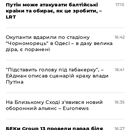
​Путін може атакувати балтійські
17:15
країни та обирає, як це зробити, –
LRT
​Окупанти вдарили по стадіону
16:42
"Чорноморець" в Одесі – в даху велика
діра, є поранені
​“Підставить голову під табакерку”, –
16:41
Ейдман описав сценарій краху влади
Путіна
На Близькому Сході з'явився новий
16:35
оборонний альянс – Euronews
БЕКи Group 13 провели парад біля
16:27