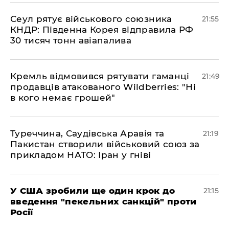
​Сеул рятує військового союзника
21:55
КНДР: Південна Корея відправила РФ
30 тисяч тонн авіапалива
​Кремль відмовився рятувати гаманці
21:49
продавців атакованого Wildberries: "Ні
в кого немає грошей"
​Туреччина, Саудівська Аравія та
21:19
Пакистан створили військовий союз за
прикладом НАТО: Іран у гніві
​У США зробили ще один крок до
21:15
введення "пекельних санкцій" проти
Росії