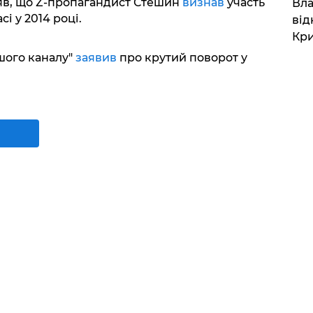
в, що Z-пропагандист Стешин
визнав
участь
Вла
сі у 2014 році.
від
Кр
шого каналу"
заявив
про крутий поворот у