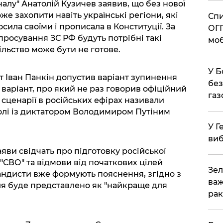
алу" Анатолій Кузичев заявив, що без нової
оже захопити навіть українські регіони, які
Спи
ила своїми і прописала в Конституції. За
ОГП
просування ЗС РФ будуть потрібні такі
моб
ільство може бути не готове.
У Б
 Іван Панкін допустив варіант зупинення
без
– варіант, про який не раз говорив офіційний
газ
 сценарії в російських ефірах називали
олі із диктатором Володимиром Путіним
У Г
виб
аяви свідчать про підготовку російської
 "СВО" та відмови від початкових цілей
Зел
гандисти вже формують пояснення, згідно з
важ
я буде представлено як "найкраще для
рак