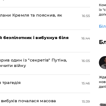
Ком
із "
доп
лани Кремля та пояснив, як
16:55
Бі
 безпілотник і вибухнув біля
16:44
Б
ив один із "секретів" Путіна,
16:05
нчити війну
Жда
нов
я трагедія
15:46
далі
 вибухів почалася масова
15:39