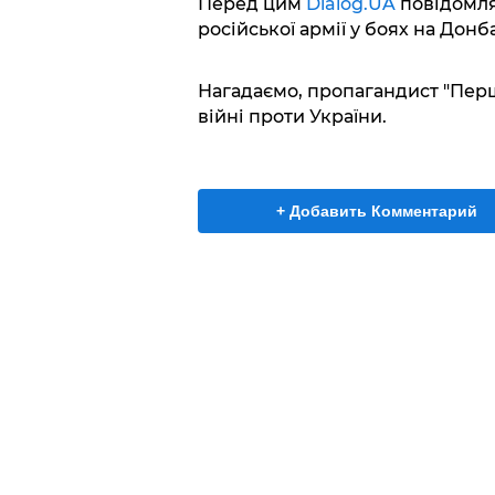
Перед цим
Dialog.UA
повідомля
російської армії у боях на Донба
Нагадаємо, пропагандист "Пер
війні проти України.
+ Добавить Комментарий