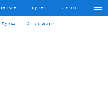
Донбас
Преса
У світі
Думка
Стиль життя