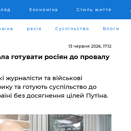
гляд
Економіка
Стиль життя
раїна
расія
Суспільство
Блоги
13 червня 2026, 17:12
ала готувати росіян до провалу
і журналісти та військові
ику та готують суспільство до
їні без досягнення цілей Путіна.