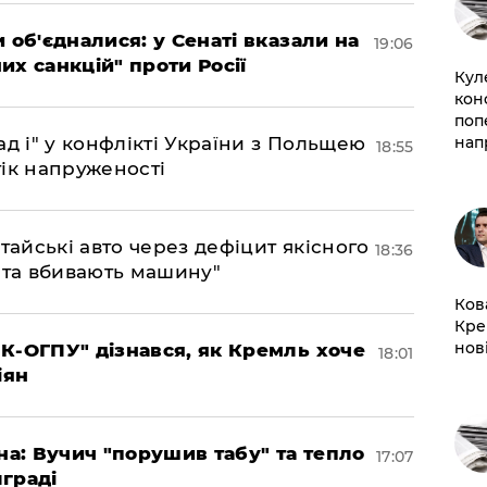
 об'єдналися: у Сенаті вказали на
19:06
х санкцій" проти Росії
Кул
кон
поп
д і" у конфлікті України з Польщею
нап
18:55
ік напруженості
тайські авто через дефіцит якісного
18:36
 та вбивають машину"
Ков
Кре
нов
К-ОГПУ" дізнався, як Кремль хоче
18:01
іян
на: Вучич "порушив табу" та тепло
17:07
граді