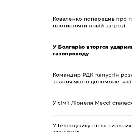
Коваленко попередив про п
протистояти новій загрозі
У Болгарію вторгся ударний
газопроводу
Командир РДК Капустін розкр
знання якого допоможе закі
У сім'ї Ліонеля Мессі сталас
У Геленджику після сильних