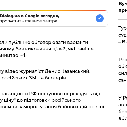
Вуч
при
Dialog.ua в Google сегодня,
✓
пропустить главное завтра.
Тур
суд
– B
али публічно обговорювати варіанти
ичому без виконання цілей, які раніше
вництво РФ.
Рес
об'
у відео журналіст Денис Казанський,
сил
російських ЗМІ та блогерів.
сан
опагандисти РФ поступово переходять від
У Р
 ціну" до підготовки російського
авт
євом та заморожування бойових дій по лінії
бен
вби