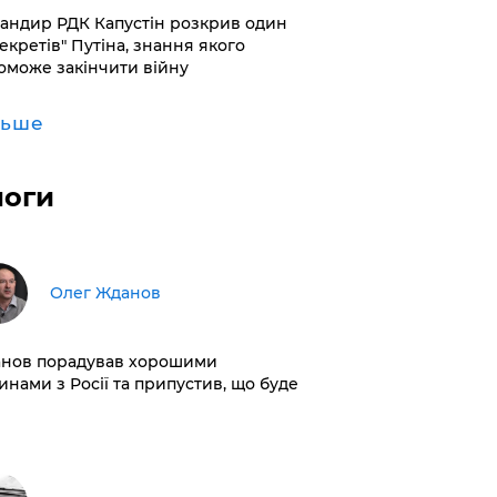
андир РДК Капустін розкрив один
секретів" Путіна, знання якого
оможе закінчити війну
льше
логи
Олег Жданов
нов порадував хорошими
инами з Росії та припустив, що буде