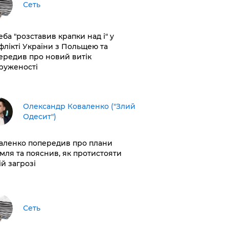
Сеть
еба "розставив крапки над і" у
флікті України з Польщею та
ередив про новий витік
руженості
Олександр Коваленко ("Злий
Одесит")
аленко попередив про плани
мля та пояснив, як протистояти
ій загрозі
Сеть