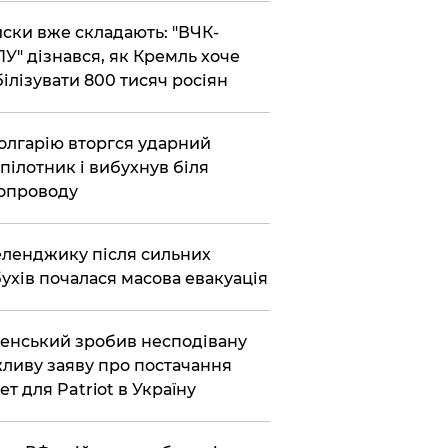
ски вже складають: "ВЧК-
У" дізнався, як Кремль хоче
ілізувати 800 тисяч росіян
олгарію вторгся ударний
пілотник і вибухнув біля
опроводу
еленджику після сильних
ухів почалася масова евакуація
енський зробив несподівану
ливу заяву про постачання
ет для Patriot в Україну