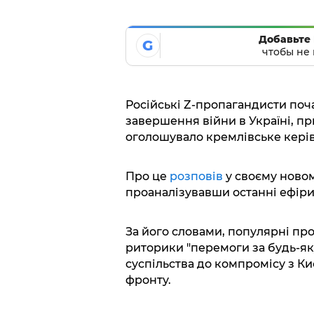
Добавьте 
G
чтобы не 
Російські Z-пропагандисти поч
завершення війни в Україні, пр
оголошувало кремлівське кері
Про це
розповів
у своєму новом
проаналізувавши останні ефіри 
За його словами, популярні пр
риторики "перемоги за будь-яку
суспільства до компромісу з Ки
фронту.