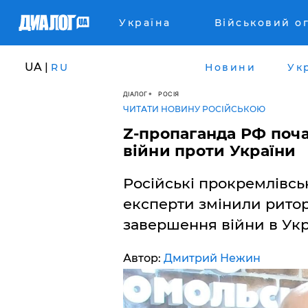
Україна
Військовий о
UA |
RU
Новини
Ук
ДІАЛОГ
РОСІЯ
ЧИТАТИ НОВИНУ РОСІЙСЬКОЮ
​Z-пропаганда РФ поч
війни проти України
Російські прокремлівськ
експерти змінили ритор
завершення війни в Укра
Автор:
Дмитрий Нежин