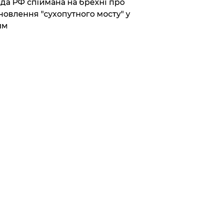
да РФ спіймана на брехні про
новлення "сухопутного мосту" у
им