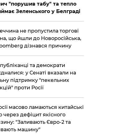
ич "порушив табу" та тепло
ймає Зеленського у Белграді
еччина не пропустила торгові
на, що йшли до Новоросійська,
loomberg дізнався причину
публіканці та демократи
єдналися: у Сенаті вказали на
ьну підтримку "пекельних
кцій" проти Росії
осії масово ламаються китайські
о через дефіцит якісного
зину: "Заливають Євро-2 та
вають машину"