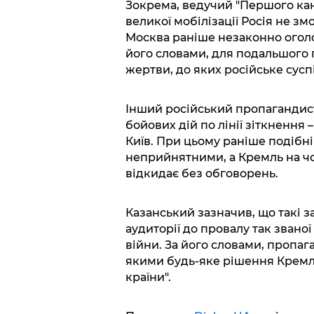
Зокрема, ведучий "Першого кан
великої мобілізації Росія не зм
Москва раніше незаконно оголос
його словами, для подальшого 
жертви, до яких російське сусп
Інший російський пропагандист
бойових дій по лінії зіткнення 
Київ. При цьому раніше подібні
неприйнятними, а Кремль на ч
відкидає без обговорень.
Казанський зазначив, що такі з
аудиторії до провалу так званої
війни. За його словами, пропа
якими будь-яке рішення Кремл
країни".