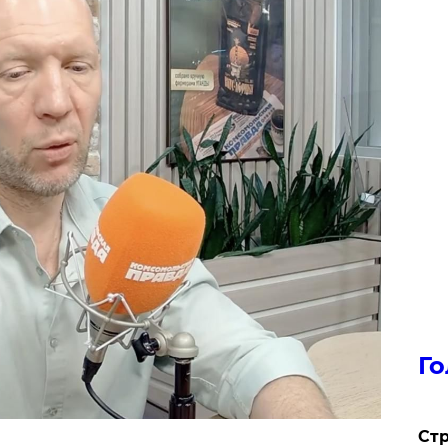
Го
Стр