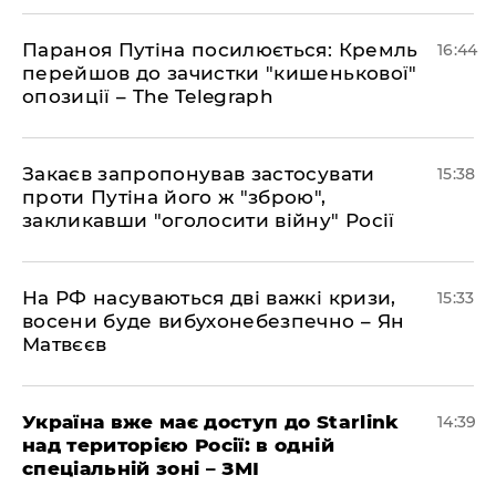
Параноя Путіна посилюється: Кремль
16:44
перейшов до зачистки "кишенькової"
опозиції – The Telegraph
Закаєв запропонував застосувати
15:38
проти Путіна його ж "зброю",
закликавши "оголосити війну" Росії
На РФ насуваються дві важкі кризи,
15:33
восени буде вибухонебезпечно – Ян
Матвєєв
Україна вже має доступ до Starlink
14:39
над територією Росії: в одній
спеціальній зоні – ЗМІ