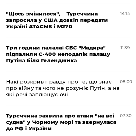
"Щось змінилося", – Туреччина
14:14
запросила у США дозвіл передати
Україні ATACMS і M270
Три години палала: СБС "Мадяра"
11:39
підпалили С-400 неподалік палацу
Путіна біля Геленджика
Накі розкрив правду про те, що знає
08:00
про війну та чого не розуміє Путін, а на
які речі заплющує очі
Туреччина заявила про атаки "на всі
07:30
судна" у Чорному морі та звернулася
до РФ і України