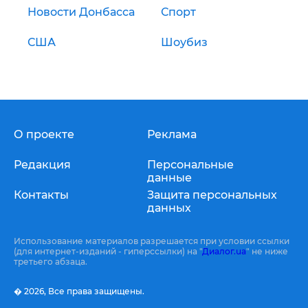
Новости Донбасса
Спорт
США
Шоубиз
О проекте
Реклама
Редакция
Персональные
данные
Контакты
Защита персональных
данных
Использование материалов разрешается при условии ссылки
(для интернет-изданий - гиперссылки) на "
Диалог.ua
" не ниже
третьего абзаца.
� 2026,
Все права защищены.