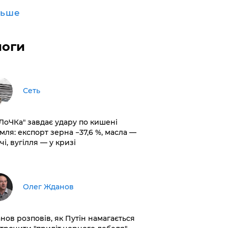
льше
логи
Сеть
оЛоЧКа" завдає удару по кишені
мля: експорт зерна −37,6 %, масла —
чі, вугілля — у кризі
Олег Жданов
нов розповів, як Путін намагається