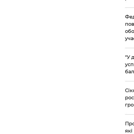
​Фе
пов
обо
уча
​"У
усп
бал
​Сі
рос
гро
​Пр
які