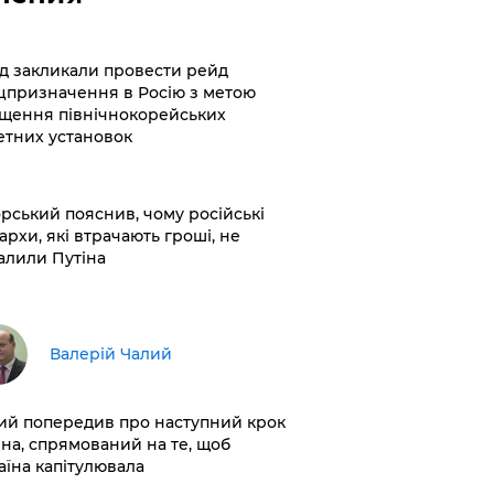
хід закликали провести рейд
цпризначення в Росію з метою
щення північнокорейських
етних установок
корський пояснив, чому російські
архи, які втрачають гроші, не
алили Путіна
Валерій Чалий
лий попередив про наступний крок
іна, спрямований на те, щоб
аїна капітулювала