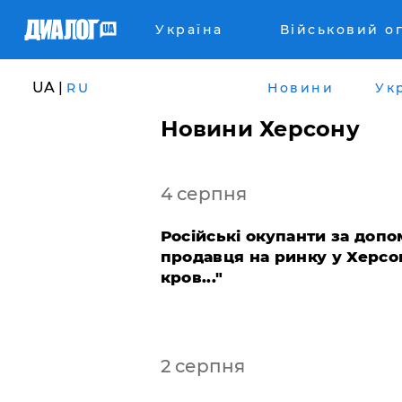
Україна
Військовий о
UA |
RU
Новини
Ук
Новини Херсону
4 серпня
Російські окупанти за доп
продавця на ринку у Херсон
кров..."
2 серпня