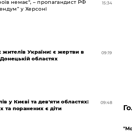
роїв немає", – пропагандист РФ
15:34
ендум” у Херсоні
 жителів України: є жертви в
09:19
а Донецькій областях
ів у Києві та дев'яти областях:
09:48
Го
х та поранених є діти
"Мо