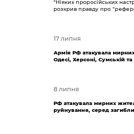
"Ніяких проросійських наст
розкрив правду про “рефер
17 липня
​Армія РФ атакувала мирних
Одесі, Херсоні, Сумській т
8 липня
​РФ атакувала мирних жител
руйнування, серед загибли