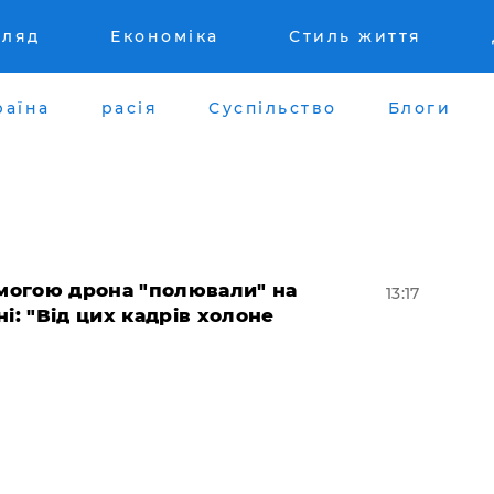
гляд
Економіка
Стиль життя
раїна
расія
Суспільство
Блоги
омогою дрона "полювали" на
13:17
і: "Від цих кадрів холоне