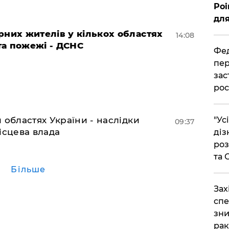
Poi
для
рних жителів у кількох областях
14:08
 та пожежі - ДСНС
Фед
пер
зас
рос
 областях України - наслідки
"Ус
09:37
ісцева влада
діз
роз
та
Більше
​За
спе
зни
рак