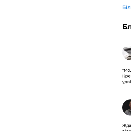
Бі
Б
​"М
Кре
удві
Жда