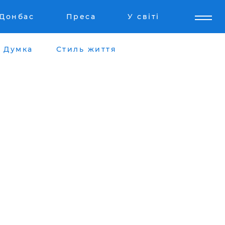
Донбас
Преса
У світі
Думка
Стиль життя