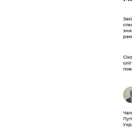
​За
спе
зни
рак
​Сі
оліг
пов
​Ча
Пут
Укр