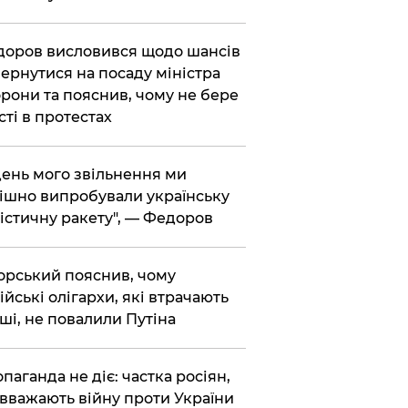
доров висловився щодо шансів
ернутися на посаду міністра
рони та пояснив, чому не бере
сті в протестах
 день мого звільнення ми
ішно випробували українську
істичну ракету", — Федоров
корський пояснив, чому
ійські олігархи, які втрачають
ші, не повалили Путіна
опаганда не діє: частка росіян,
 вважають війну проти України