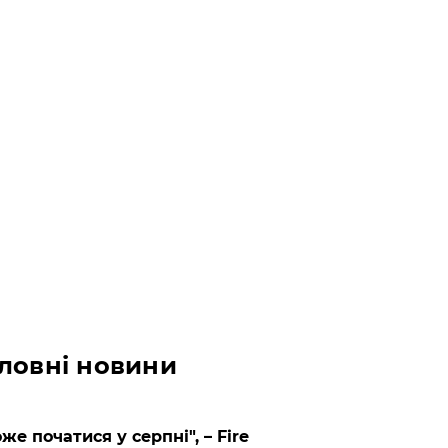
ловні новини
же початися у серпні", – Fire