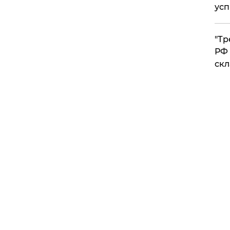
усп
​"Т
РФ 
скл