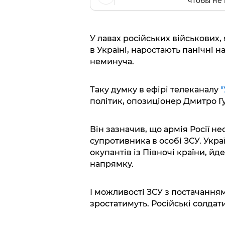
чтобы не 
У лавах російських військових, 
в Україні, наростають панічні н
неминуча.
Таку думку в ефірі телеканалу
"
політик, опозиціонер Дмитро Г
Він зазначив, що армія Росії н
супротивника в особі ЗСУ. Укра
окупантів із Півночі країни, й
напрямку.
І можливості ЗСУ з постачання
зростатимуть. Російські солдат