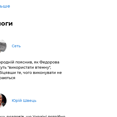
льше
логи
Сеть
ородній пояснив, як Федорова
уть "використати втемну",
біцявши те, чого виконувати не
раються
Юрій Швець
ць розповів, що Україні потрібно