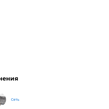
нения
Сеть