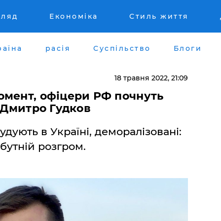
гляд
Економіка
Стиль життя
раїна
расія
Суспільство
Блоги
18 травня 2022, 21:09
омент, офіцери РФ почнуть
– Дмитро Гудков
рудують в Україні, деморалізовані:
бутній розгром.