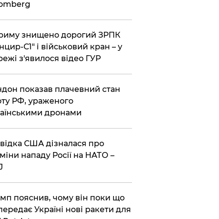
oomberg
риму знищено дорогий ЗРПК
нцир-С1" і військовий кран – у
ежі з'явилося відео ГУР
дон показав плачевний стан
ту РФ, ураженого
аїнськими дронами
відка США дізналася про
міни нападу Росії на НАТО –
J
мп пояснив, чому він поки що
передає Україні нові ракети для