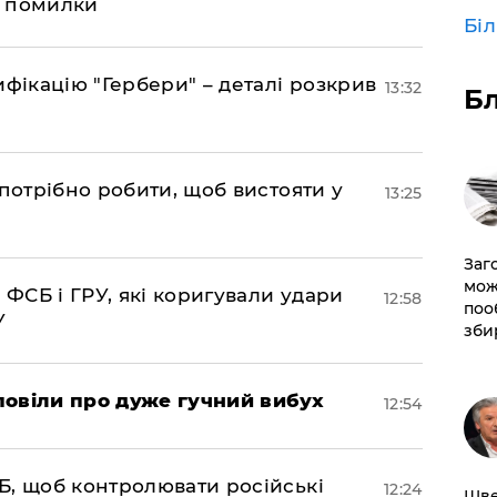
д помилки
Бі
фікацію "Гербери" – деталі розкрив
13:32
Б
потрібно робити, щоб вистояти у
13:25
Заг
мож
 ФСБ і ГРУ, які коригували удари
12:58
поо
У
зби
повіли про дуже гучний вибух
12:54
Б, щоб контролювати російські
12:24
Шве