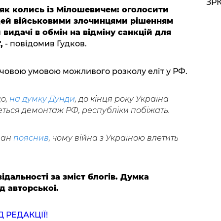
ЗРК
 як колись із Мілошевичем: оголосити
юдей військовими злочинцями рішенням
видачі в обмін на відміну санкцій для
,
- повідомив Гудков.
лючовою умовою можливого розколу еліт у РФ.
що,
на думку Дунди
, до кінця року Україна
ться демонтаж РФ, республіки побіжать.
ман
пояснив
, чому війна з Україною влетить
ідальності за зміст блогів. Думка
д авторської.
РЕДАКЦІЇ!