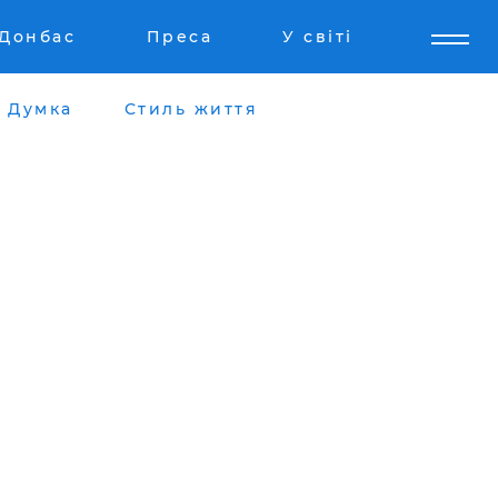
Донбас
Преса
У світі
Думка
Стиль життя