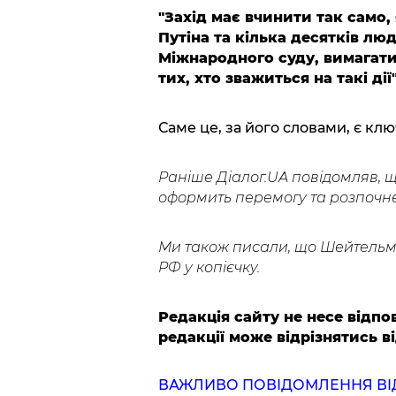
"Захід має вчинити так само,
Путіна та кілька десятків л
Міжнародного суду, вимагати 
тих, хто зважиться на такі дії"
Саме це, за його словами, є к
Раніше Діалог.UA повідомляв, 
оформить перемогу та розпочне
Ми також писали, що Шейтель
РФ у копієчку.
Редакція сайту не несе відпов
редакції може відрізнятись ві
ВАЖЛИВО ПОВІДОМЛЕННЯ ВІД 