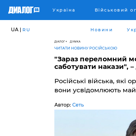
Україна
Військовий о
UA |
RU
Новини
Ук
ДІАЛОГ
ДУМКА
ЧИТАТИ НОВИНУ РОСІЙСЬКОЮ
"Зараз переломний м
саботувати накази", 
Російські війська, які о
вони усвідомлюють май
Автор:
Сеть