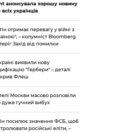
nt анонсувала хорошу новину
 всіх українців
тін отримає перевагу у війні з
аїною", – колумніст Bloomberg
теріг Захід від помилки
країні виявили нову
ифікацію "Гербери" – деталі
зкрив Флеш
елі Москви масово розповіли
 дуже гучний вибух
ін посилює значення ФСБ, щоб
тролювати російські еліти, –