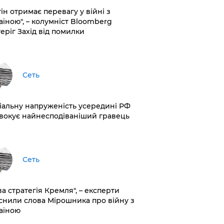
ін отримає перевагу у війні з
аїною", – колумніст Bloomberg
теріг Захід від помилки
Сеть
іальну напруженість усередині РФ
вокує найнесподіваніший гравець
Сеть
ва стратегія Кремля", – експерти
снили слова Мірошника про війну з
аїною