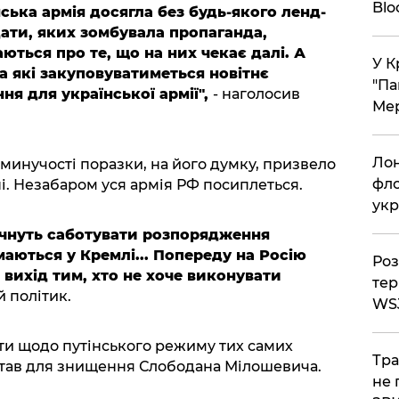
Bl
нська армія досягла без будь-якого ленд-
олдати, яких зомбувала пропаганда,
ються про те, що на них чекає далі. А
У К
на які закуповуватиметься новітнє
"Па
я для української армії",
- наголосив
Мер
Лон
инучості поразки, на його думку, призвело
фло
і. Незабаром уся армія РФ посиплеться.
укр
очнуть саботувати розпорядження
маються у Кремлі... Попереду на Росію
Роз
 вихід тим, хто не хоче виконувати
тер
 політик.
WS
ити щодо путінського режиму тих самих
Тра
истав для знищення Слободана Мілошевича.
не 