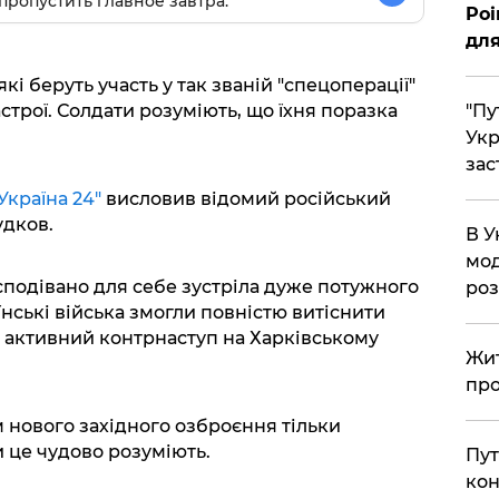
пропустить главное завтра.
Poi
для
які беруть участь у так званій "спецоперації"
"Пу
астрої. Солдати розуміють, що їхня поразка
Укр
зас
Україна 24"
висловив відомий російський
удков.
В У
мод
есподівано для себе зустріла дуже потужного
ро
їнські війська змогли повністю витіснити
де активний контрнаступ на Харківському
Жит
про
м нового західного озброєння тільки
и це чудово розуміють.
Пут
кон