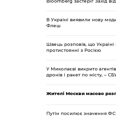
Bloomberg застеріг Захід ві
В Україні виявили нову моди
Флеш
Швець розповів, що Україні 
протистоянні з Росією
У Миколаєві викрито агентів
дронів і ракет по місту, – СБ
Жителі Москви масово роз
Путін посилює значення ФС