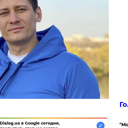
Го
Dialog.ua в Google сегодня,
"Мо
✓