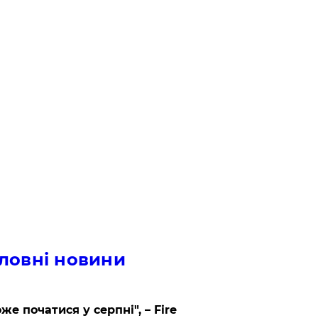
ловні новини
же початися у серпні", – Fire