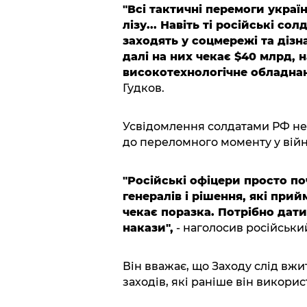
"Всі тактичні перемоги украї
лізу... Навіть ті російські с
заходять у соцмережі та дізна
далі на них чекає $40 млрд, 
високотехнологічне обладнанн
Гудков.
Усвідомлення солдатами РФ нем
до переломного моменту у війн
"Російські офіцери просто п
генералів і рішення, які прий
чекає поразка. Потрібно дати
накази",
- наголосив російський
Він вважає, що Заходу слід вж
заходів, які раніше він викор