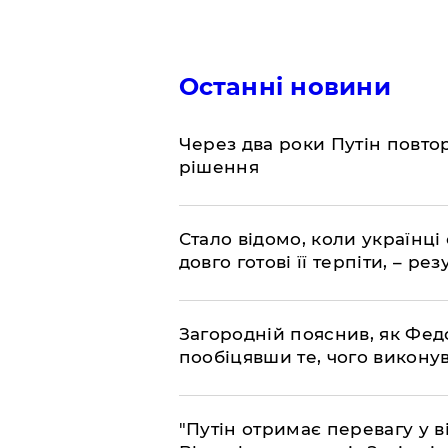
Останні новини
Через два роки Путін повто
рішення
Стало відомо, коли українці
довго готові її терпіти, – р
Загородній пояснив, як Фед
пообіцявши те, чого викону
"Путін отримає перевагу у ві