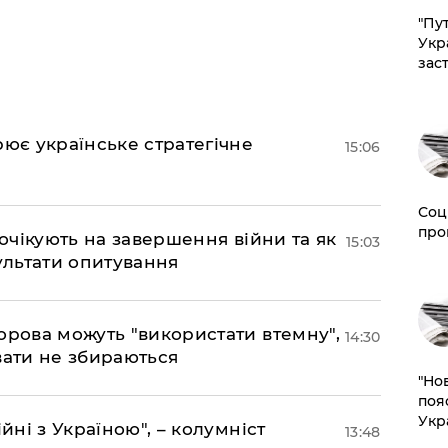
"Пут
Укр
зас
рює українське стратегічне
15:06
Соц
про
 очікують на завершення війни та як
15:03
езультати опитування
орова можуть "використати втемну",
14:30
вати не збираються
"Но
поя
Укр
йні з Україною", – колумніст
13:48