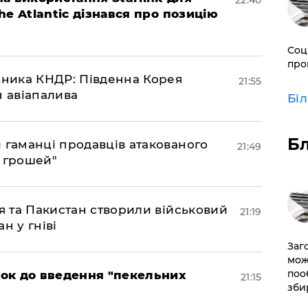
22:40
The Atlantic дізнався про позицію
Соц
про
юзника КНДР: Південна Корея
21:55
н авіапалива
Бі
Б
и гаманці продавців атакованого
21:49
є грошей"
ія та Пакистан створили військовий
21:19
н у гніві
Заг
мож
поо
рок до введення "пекельних
21:15
зби