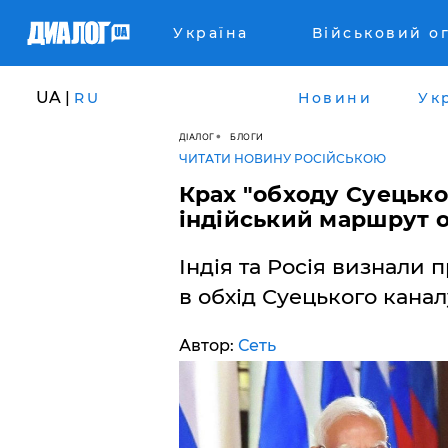
Україна
Військовий о
UA |
RU
Новини
Ук
ДІАЛОГ
БЛОГИ
ЧИТАТИ НОВИНУ РОСІЙСЬКОЮ
​Крах "обходу Суецько
індійський маршрут 
Індія та Росія визнали
в обхід Суецького канал
Автор:
Сеть