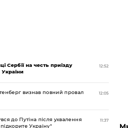
ці Сербії на честь приїзду
12:52
 України
тенберг визнав повний провал
12:05
ся до Путіна після ухвалення
11:37
М
 підкорите Україну"