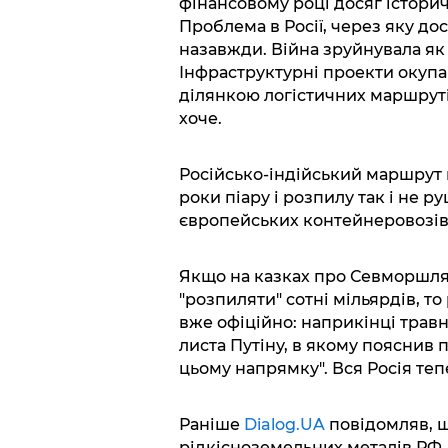
фінансовому році досяг істори
Проблема в Росії, через яку до
назавжди. Війна зруйнувала як е
Інфраструктурні проекти окупаю
ділянкою логістичних маршрутів,
хоче.
Російсько-індійський маршрут
роки піару і розпилу так і не 
європейських контейнеровозів, 
Якщо на казках про Севморшля
"розпиляти" сотні мільярдів, т
вже офіційно: наприкінці травн
листа Путіну, в якому пояснив
цьому напрямку". Вся Росія теп
Раніше
Dialog.UA
повідомляв, 
рідкісноземельних металів РФ.