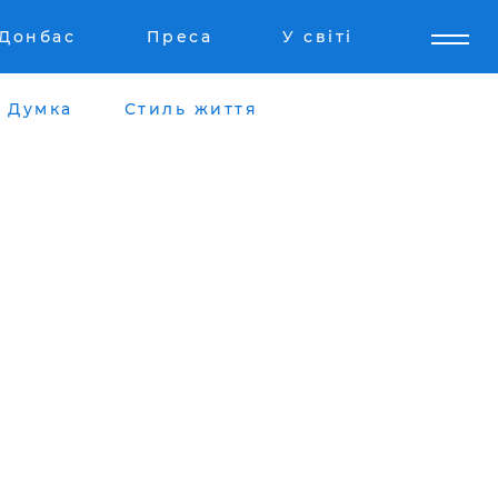
Донбас
Преса
У світі
Думка
Стиль життя