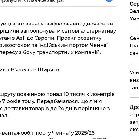
пропустить главное завтра.
Сер
Зел
Укр
Суецького каналу" зафіксовано одночасно в
 вирішили запропонувати світові альтернативу
ам з Азії до Європи. Проект розвитку
Сен
дивостоком та індійським портом Ченнаї
Пут
нтересу з боку транспортних компаній.
сан
міст В'ячеслав Ширяєв,
​Ус
виз
тан
шруту довжиною понад 10 тисяч кілометрів
 7 років тому. Передбачалося, що лінія
​Др
с доставки товарів до 24 днів порівняно з
аер
ал.
зап
екс
– вантажообіг порту Ченнаї у 2025/26