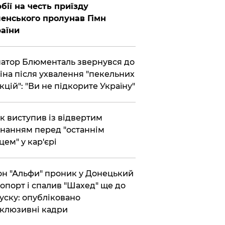
бії на честь приїзду
енського пролунав Гімн
аїни
атор Блюменталь звернувся до
іна після ухвалення "пекельних
кцій": "Ви не підкорите Україну"
ик виступив із відвертим
нанням перед "останнім
цем" у кар'єрі
он "Альфи" проник у Донецький
опорт і спалив "Шахед" ще до
уску: опубліковано
клюзивні кадри