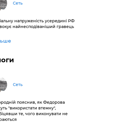
Сеть
іальну напруженість усередині РФ
вокує найнесподіваніший гравець
льше
логи
Сеть
ородній пояснив, як Федорова
уть "використати втемну",
біцявши те, чого виконувати не
раються