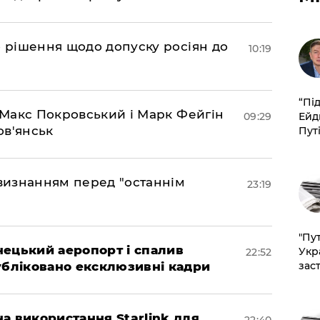
о рішення щодо допуску росіян до
10:19
​“Пі
– Макс Покровський і Марк Фейгін
Ейд
09:29
ов'янськ
Пут
 визнанням перед "останнім
23:19
"Пут
нецький аеропорт і спалив
Укр
22:52
зас
убліковано ексклюзивні кадри
а використання Starlink для