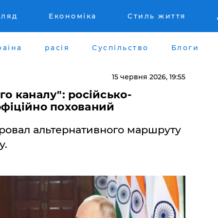
гляд
Економіка
Стиль життя
раїна
расія
Суспільство
Блоги
15 червня 2026, 19:55
го каналу": російсько-
офіційно похований
 провал альтернативного маршруту
у.