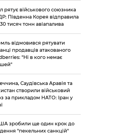
ул рятує військового союзника
Р: Південна Корея відправила
30 тисяч тонн авіапалива
емль відмовився рятувати
анці продавців атакованого
dberries: "Ні в кого немає
шей"
реччина, Саудівська Аравія та
истан створили військовий
з за прикладом НАТО: Іран у
ві
США зробили ще один крок до
дення "пекельних санкцій"