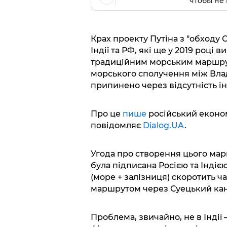
чтобы не 
Крах проекту Путіна з "обходу 
Індії та РФ, які ще у 2019 році
традиційним морським маршрут
морського сполучення між Вла
припинено через відсутність і
Про це
пише
російський еконо
повідомляє
Dialog.UA
.
Угода про створення цього мар
була підписана Росією та Індією
(море + залізниця) скоротить ча
маршрутом через Суецький кан
Проблема, звичайно, не в Індії 