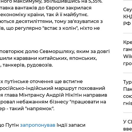
чного максимуму, збільшившись на 5,35%.
ставка вантажів до Європи закрилася
​Се
кономіку країни, так й її майбутнє.
КНД
ться десятиліттями, тому зв'язуватися з
РФ 
 що регулярно "встає з колін", ніхто не
​Кр
гам
 повторює долю Севморшляху, яким за довгі
Wil
рушили каравани китайських, японських,
гро
танкерів, рудовозів.
х путінське оточення ще встигне
​Ту
о російсько-індійський маршрут похований
Пак
я глава Мінтрансу Андрій Нікітін направив
сою
 провал небажанням бізнесу "працювати на
гні
ер - такий "напрямок".
​У 
що Путін
запропонував
Індії запаси
вве