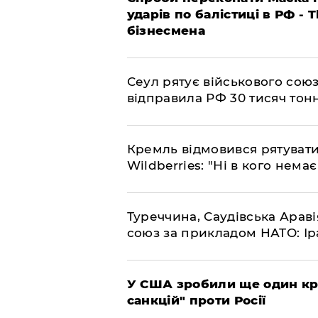
ударів по балістиці в РФ - 
бізнесмена
​Сеул рятує військового со
відправила РФ 30 тисяч тон
​Кремль відмовився рятуват
Wildberries: "Ні в кого нема
​Туреччина, Саудівська Арав
союз за прикладом НАТО: Іра
​У США зробили ще один к
санкцій" проти Росії