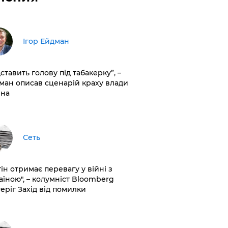
Ігор Ейдман
дставить голову під табакерку”, –
ман описав сценарій краху влади
іна
Сеть
ін отримає перевагу у війні з
аїною", – колумніст Bloomberg
теріг Захід від помилки