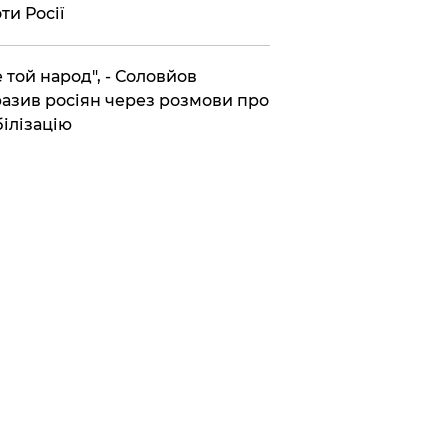
ти Росії
Не той народ", - Соловйов
азив росіян через розмови про
ілізацію