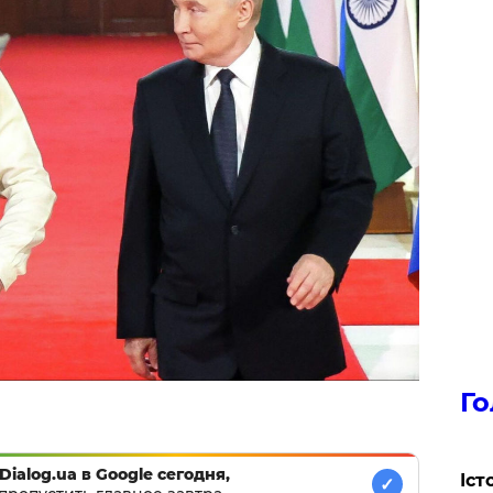
Го
Dialog.ua в Google сегодня,
Іст
✓