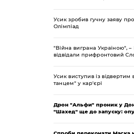
Усик зробив гучну заяву пр
Олімпіад
"Війна виграна Україною", 
відвідали прифронтовий Сл
​Усик виступив із відвертим
танцем" у кар'єрі
​Дрон "Альфи" проник у До
"Шахед" ще до запуску: оп
​Спроби переконати Маска н