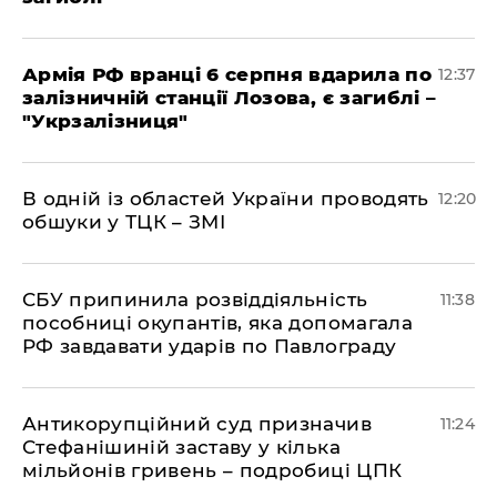
Армія РФ вранці 6 серпня вдарила по
12:37
залізничній станції Лозова, є загиблі –
"Укрзалізниця"
В одній із областей України проводять
12:20
обшуки у ТЦК – ЗМІ
СБУ припинила розвіддіяльність
11:38
пособниці окупантів, яка допомагала
РФ завдавати ударів по Павлограду
Антикорупційний суд призначив
11:24
Стефанішиній заставу у кілька
мільйонів гривень – подробиці ЦПК