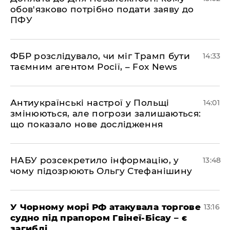
обов'язково потрібно подати заяву до
ПФУ
ФБР розслідувало, чи міг Трамп бути
14:33
таємним агентом Росії, – Fox News
Антиукраїнські настрої у Польщі
14:01
змінюються, але погрози залишаються:
що показало нове дослідження
НАБУ розсекретило інформацію, у
13:48
чому підозрюють Ольгу Стефанішину
У Чорному морі РФ атакувала торгове
13:16
судно під прапором Гвінеї-Бісау – є
загиблі