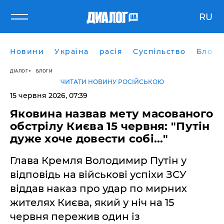
RU
Новини
Україна
расія
Суспільство
Блоги
ДІАЛОГ
БЛОГИ
ЧИТАТИ НОВИНУ РОСІЙСЬКОЮ
15 червня 2026, 07:39
Яковина назвав мету масованого
обстрілу Києва 15 червня: "Путін
дуже хоче довести собі..."
Глава Кремля Володимир Путін у
відповідь на військові успіхи ЗСУ
віддав наказ про удар по мирних
жителях Києва, який у ніч на 15
червня пережив один із