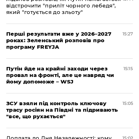
відстрочити "приліт чорного лебедя",
який "готується до зльоту"
Перші результати вже у 2026–2027
15:27
роках: Зеленський розповів про
програму FREYJA
Путін йде на крайні заходи через
15:15
провал на фронті, але це навряд чи
йому допоможе – WSJ
ЗСУ взяли під контроль ключову
15:05
трасу росіян на Півдні та підривають
"все, що рухається"
Доплата до Дня Незалежності: кому
15:02