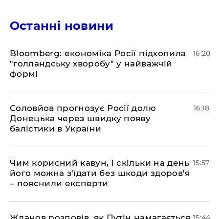
Останні новини
Bloomberg: економіка Росії підхопила
16:20
"голландську хворобу" у найважчій
формі
Соловйов прогнозує Росії долю
16:18
Донецька через швидку появу
балістики в України
Чим корисний кавун, і скільки на день
15:57
його можна з'їдати без шкоди здоров'я
– пояснили експерти
Жданов розповів, як Путін намагається
15:44