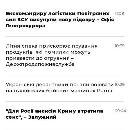
Екскомандиру логістики Повітряних
11:09
сил ЗСУ висунули нову підозру – Офіс
Генпрокурора
Літня спека прискорює псування
10:35
продуктів: які помилки можуть
призвести до отруєння –
Держпродспоживслужба
Українські десантники почали воювати
10:29
на італійських бойових машинах Puma
"Для Росії анексія Криму втратила
09:44
сенс", – Залужний