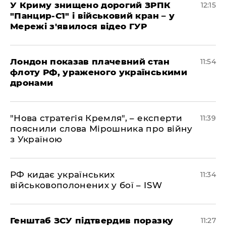
У Криму знищено дорогий ЗРПК
12:15
"Панцир-С1" і військовий кран – у
Мережі з'явилося відео ГУР
Лондон показав плачевний стан
11:54
флоту РФ, ураженого українськими
дронами
"Нова стратегія Кремля", – експерти
11:39
пояснили слова Мірошника про війну
з Україною
РФ кидає українських
11:34
військовополонених у бої – ISW
Генштаб ЗСУ підтвердив поразку
11:27