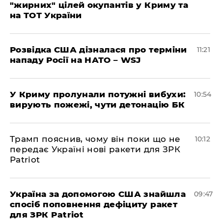
"жирних" цілей окупантів у Криму та
на ТОТ України
Розвідка США дізналася про терміни
11:21
нападу Росії на НАТО – WSJ
У Криму пролунали потужні вибухи:
10:54
вирують пожежі, чути детонацію БК
Трамп пояснив, чому він поки що не
10:12
передає Україні нові ракети для ЗРК
Patriot
Україна за допомогою США знайшла
09:47
спосіб поповнення дефіциту ракет
для ЗРК Patriot