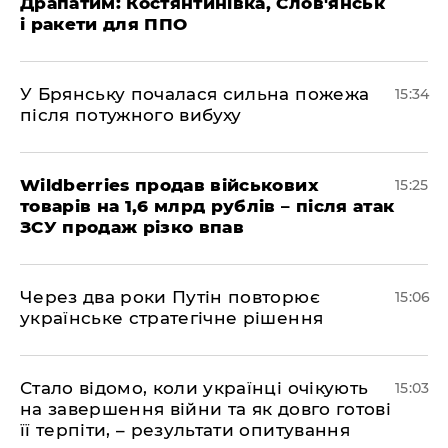
Драпатим: Костянтинівка, Слов'янськ
і ракети для ППО
У Брянську почалася сильна пожежа
15:34
після потужного вибуху
Wildberries продав військових
15:25
товарів на 1,6 млрд рублів – після атак
ЗСУ продаж різко впав
Через два роки Путін повторює
15:06
українське стратегічне рішення
Стало відомо, коли українці очікують
15:03
на завершення війни та як довго готові
її терпіти, – результати опитування