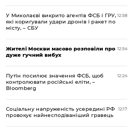
У Миколаєві викрито агентів ФСБ і ГРУ,
12:58
які коригували удари дронів і ракет по
місту, – СБУ
Жителі Москви масово розповіли про
12:54
дуже гучний вибух
Путін посилює значення ФСБ, щоб
12:24
контролювати російські еліти, –
Bloomberg
Соціальну напруженість усередині РФ
12:17
провокує найнесподіваніший гравець