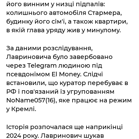
його винним у низці підпалів:
колишнього автомобіля Стармера,
будинку його сім'ї, а також квартири,
в якій глава уряду жив у минулому.
За даними розслідування,
Лавриновича було завербовано
через Telegram людиною під
псевдонімом El Money. Слідчі
встановили, що куратор перебуває в
РФ і пов'язаний із угрупованням
NoName057(16), яке працює на режим
у Кремлі.
Історія розпочалася ще наприкінці
2024 року. Лавринович шукав