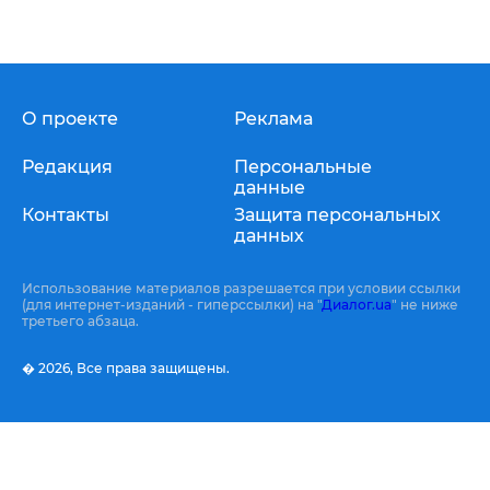
О проекте
Реклама
Редакция
Персональные
данные
Контакты
Защита персональных
данных
Использование материалов разрешается при условии ссылки
(для интернет-изданий - гиперссылки) на "
Диалог.ua
" не ниже
третьего абзаца.
� 2026,
Все права защищены.