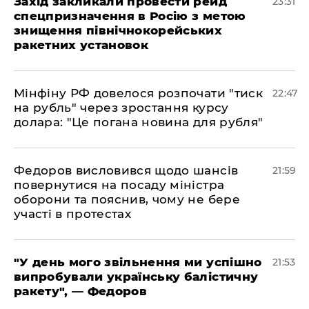
​Захід закликали провести рейд
23:31
спецпризначення в Росію з метою
знищення північнокорейських
ракетних установок
​Мінфіну РФ довелося розпочати "тиск
22:47
на рубль" через зростання курсу
долара: "Це погана новина для рубля"
​Федоров висловився щодо шансів
21:59
повернутися на посаду міністра
оборони та пояснив, чому не бере
участі в протестах
​"У день мого звільнення ми успішно
21:53
випробували українську балістичну
ракету", — Федоров