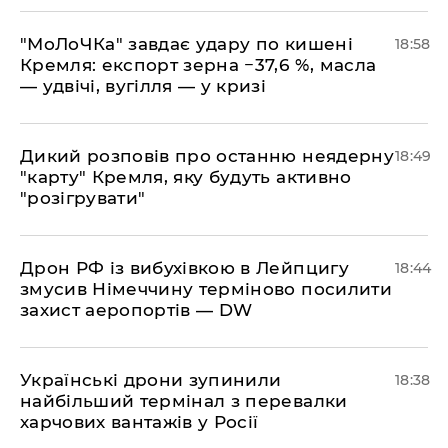
​"МоЛоЧКа" завдає удару по кишені
18:58
Кремля: експорт зерна −37,6 %, масла
— удвічі, вугілля — у кризі
​Дикий розповів про останню неядерну
18:49
"карту" Кремля, яку будуть активно
"розігрувати"
​Дрон РФ із вибухівкою в Лейпцигу
18:44
змусив Німеччину терміново посилити
захист аеропортів — DW
​Українські дрони зупинили
18:38
найбільший термінал з перевалки
харчових вантажів у Росії