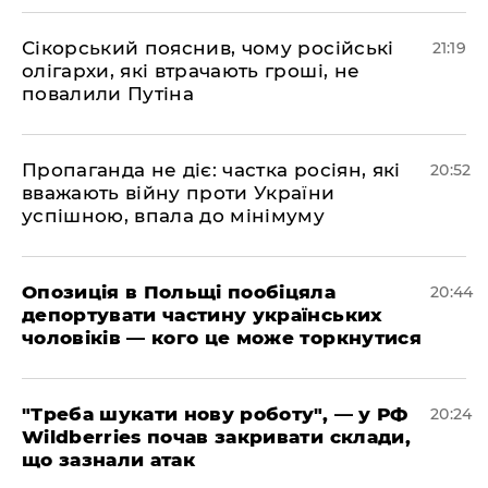
​Сікорський пояснив, чому російські
21:19
олігархи, які втрачають гроші, не
повалили Путіна
​Пропаганда не діє: частка росіян, які
20:52
вважають війну проти України
успішною, впала до мінімуму
​Опозиція в Польщі пообіцяла
20:44
депортувати частину українських
чоловіків — кого це може торкнутися
​"Треба шукати нову роботу", — у РФ
20:24
Wildberries почав закривати склади,
що зазнали атак