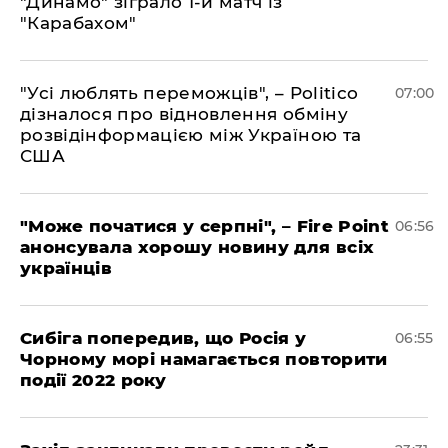
"Динамо" зіграло 1-й матч із
"Карабахом"
"Усі люблять переможців", – Politico
07:00
дізналося про відновлення обміну
розвідінформацією між Україною та
США
"Може початися у серпні", – Fire Point
06:56
анонсувала хорошу новину для всіх
українців
Сибіга попередив, що Росія у
06:55
Чорному морі намагається повторити
події 2022 року