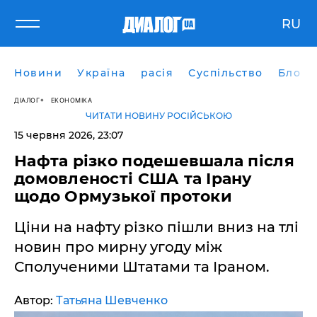
RU
Новини
Україна
расія
Суспільство
Блоги
ДІАЛОГ
ЕКОНОМІКА
ЧИТАТИ НОВИНУ РОСІЙСЬКОЮ
15 червня 2026, 23:07
​Нафта різко подешевшала після
домовленості США та Ірану
щодо Ормузької протоки
Ціни на нафту різко пішли вниз на тлі
новин про мирну угоду між
Сполученими Штатами та Іраном.
Автор:
Татьяна Шевченко