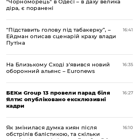
"Чорноморець" в Одесі – в даху велика
діра, є поранені
​“Підставить голову під табакерку”, –
16:41
Ейдман описав сценарій краху влади
Путіна
На Близькому Сході з'явився новий
16:35
оборонний альянс – Euronews
БЕКи Group 13 провели парад біля
16:27
Ялти: опубліковано ексклюзивні
кадри
Як змінилася думка киян після
16:10
обстрілів балістикою, та скільки