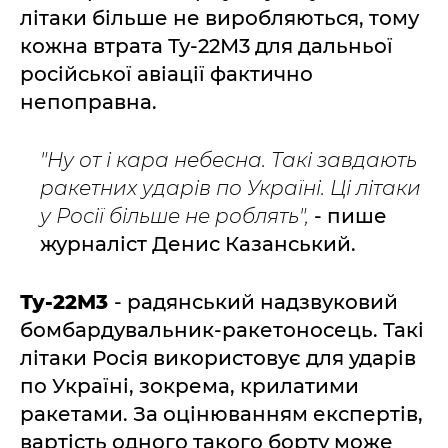
літаки більше не виробляються, тому
кожна втрата Ту-22М3 для дальньої
російської авіації фактично
непоправна.
"Ну от і кара небесна. Такі завдають
ракетних ударів по Україні. Ці літаки
у Росії більше не роблять",
- пише
журналіст Денис Казанський.
Ту-22М3
- радянський надзвуковий
бомбардувальник-ракетоносець. Такі
літаки Росія використовує для ударів
по Україні, зокрема, крилатими
ракетами. За оцінюванням експертів,
вартість одного такого борту може