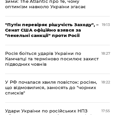
зими: The Atlantic про те, чому
оптимізм навколо України згасає
​"Путін перевіряє рішучість Заходу", –
19:13
Сенат США офіційно взявся за
"пекельні санкції" проти Росії
​Росія боїться ударів України по
18:27
Камчатці та терміново посилює захист
підводних човнів
​У РФ почалася хвиля повісток: росіян,
18:22
що відмовилися, заносять до "чорних
списків"
​Удари України по російських НПЗ
17:55