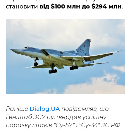
становити
від $100 млн до $294 млн
.
Раніше
Dialog.UA
повідомляв, що
Генштаб ЗСУ підтвердив успішну
поразку літаків "Су-57" і "Су-34" ЗС РФ