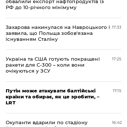
обвалили експорт нафтопродуктів із
РФ до 10-річного мінімуму
​Захарова накинулася на Навроцького і
17:33
заявила, що Польща зобов'язана
існуванням Сталіну
​Україна та США готують покращені
17:25
ракети для С-300 – коли вони
очікуються у ЗСУ
​Путін може атакувати балтійські
17:15
країни та обирає, як це зробити, –
LRT
​Окупанти вдарили по стадіону
16:42