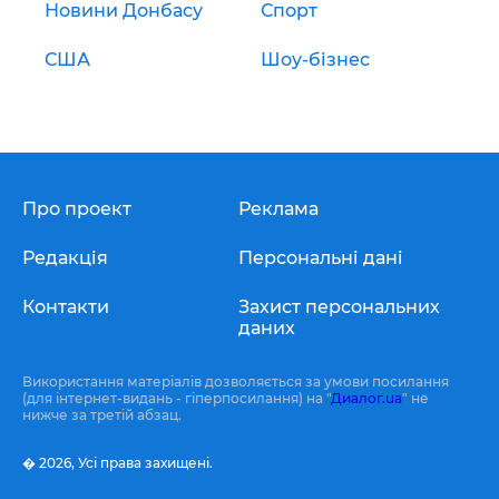
Новини Донбасу
Спорт
США
Шоу-бізнес
Про проект
Реклама
Редакція
Персональні дані
Контакти
Захист персональних
даних
Використання матеріалів дозволяється за умови посилання
(для інтернет-видань - гіперпосилання) на "
Диалог.ua
" не
нижче за третій абзац.
� 2026,
Усі права захищені.