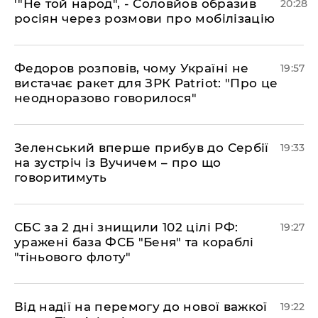
​'"Не той народ", - Соловйов образив
20:28
росіян через розмови про мобілізацію
​Федоров розповів, чому Україні не
19:57
вистачає ракет для ЗРК Patriot: "Про це
неодноразово говорилося"
​Зеленський вперше прибув до Сербії
19:33
на зустріч із Вучичем – про що
говоритимуть
​СБС за 2 дні знищили 102 цілі РФ:
19:27
уражені база ФСБ "Беня" та кораблі
"тіньового флоту"
​Від надії на перемогу до нової важкої
19:22