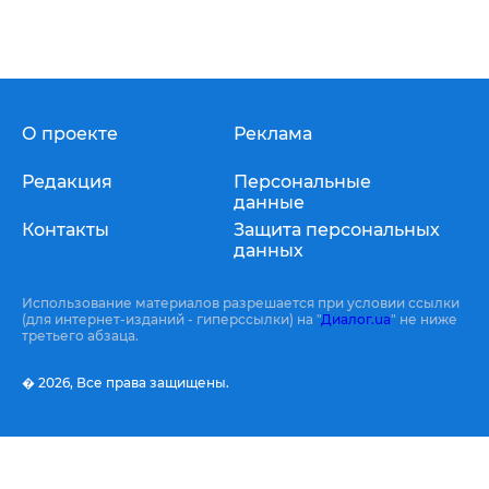
О проекте
Реклама
Редакция
Персональные
данные
Контакты
Защита персональных
данных
Использование материалов разрешается при условии ссылки
(для интернет-изданий - гиперссылки) на "
Диалог.ua
" не ниже
третьего абзаца.
� 2026,
Все права защищены.