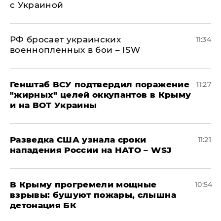
с Украиной
РФ бросает украинских
11:34
военнопленных в бои – ISW
Генштаб ВСУ подтвердил поражение
11:27
"жирных" целей оккупантов в Крыму
и на ВОТ Украины
Разведка США узнала сроки
11:21
нападения России на НАТО – WSJ
В Крыму прогремели мощные
10:54
взрывы: бушуют пожары, слышна
детонация БК