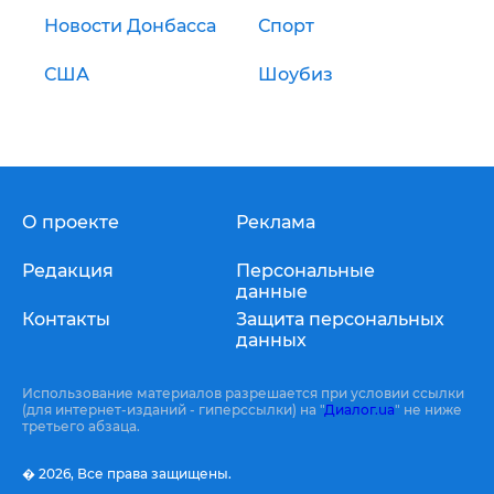
Новости Донбасса
Спорт
США
Шоубиз
О проекте
Реклама
Редакция
Персональные
данные
Контакты
Защита персональных
данных
Использование материалов разрешается при условии ссылки
(для интернет-изданий - гиперссылки) на "
Диалог.ua
" не ниже
третьего абзаца.
� 2026,
Все права защищены.