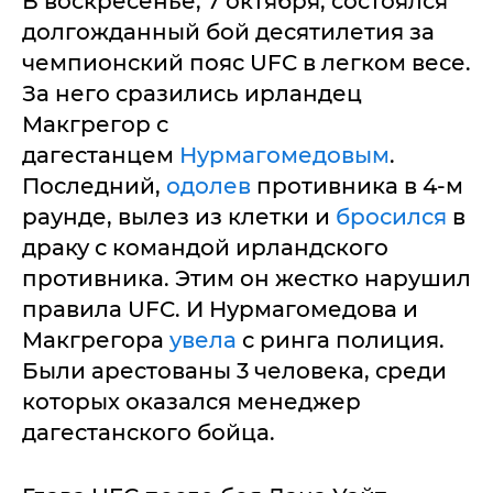
В воскресенье, 7 октября, состоялся
долгожданный бой десятилетия за
чемпионский пояс UFC в легком весе.
За него сразились ирландец
Макгрегор с
дагестанцем
Нурмагомедовым
.
Последний,
одолев
противника в 4-м
раунде, вылез из клетки и
бросился
в
драку с командой ирландского
противника. Этим он жестко нарушил
правила UFC. И Нурмагомедова и
Макгрегора
увела
с ринга полиция.
Были арестованы 3 человека, среди
которых оказался менеджер
дагестанского бойца.