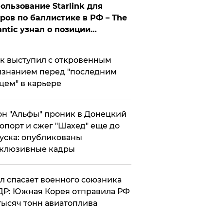
ользование Starlink для
ров по баллистике в РФ – The
antic узнал о позиции
знесмена
к выступил с откровенным
знанием перед "последним
цем" в карьере
н "Альфы" проник в Донецкий
опорт и сжег "Шахед" еще до
уска: опубликованы
склюзивные кадры
ул спасает военного союзника
Р: Южная Корея отправила РФ
тысяч тонн авиатоплива