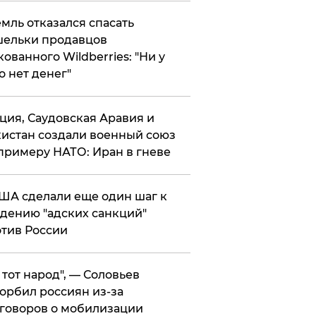
мль отказался спасать
ельки продавцов
кованного Wildberries: "Ни у
о нет денег"
ция, Саудовская Аравия и
истан создали военный союз
примеру НАТО: Иран в гневе
ША сделали еще один шаг к
дению "адских санкций"
тив России
е тот народ", — Соловьев
орбил россиян из-за
говоров о мобилизации