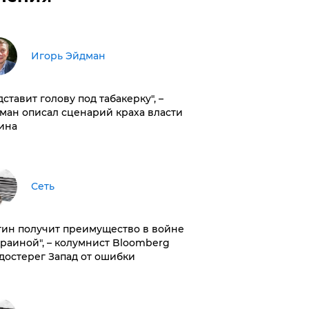
Игорь Эйдман
дставит голову под табакерку", –
ман описал сценарий краха власти
ина
Сеть
тин получит преимущество в войне
краиной", – колумнист Bloomberg
достерег Запад от ошибки