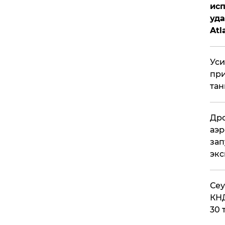
исп
уда
Atl
би
Уси
при
тан
Дро
аэр
зап
эк
​Се
КНД
30 