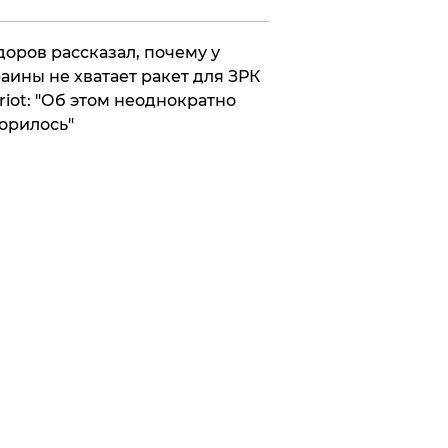
оров рассказал, почему у
аины не хватает ракет для ЗРК
riot: "Об этом неоднократно
орилось"