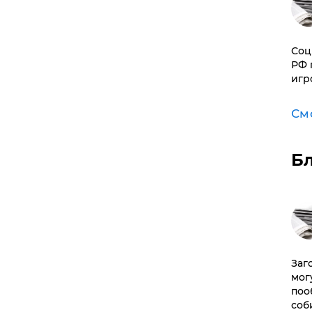
Соц
РФ 
игр
См
Б
Заг
мог
поо
соб