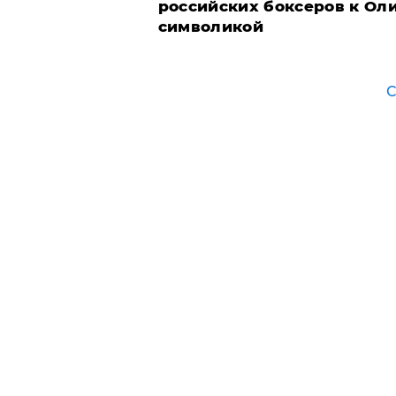
российских боксеров к Ол
символикой
С