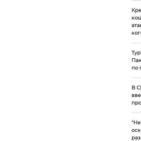
Кре
кош
ата
ког
Тур
Пак
по 
В С
вве
про
​"Н
оск
раз