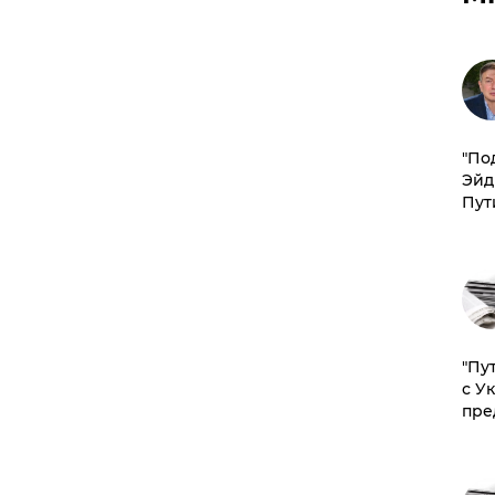
​"По
Эйд
Пут
"Пу
с У
пре