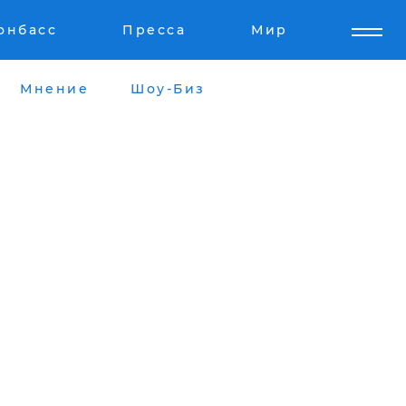
онбасс
Пресса
Мир
Мнение
Шоу-Биз