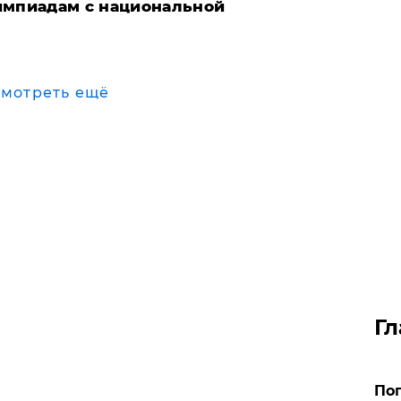
импиадам с национальной
мотреть ещё
Гл
Поп