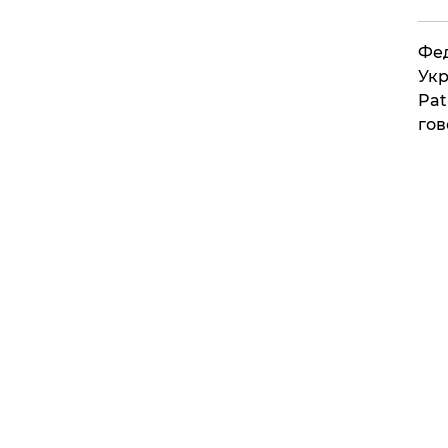
Фед
Укр
Pat
гов