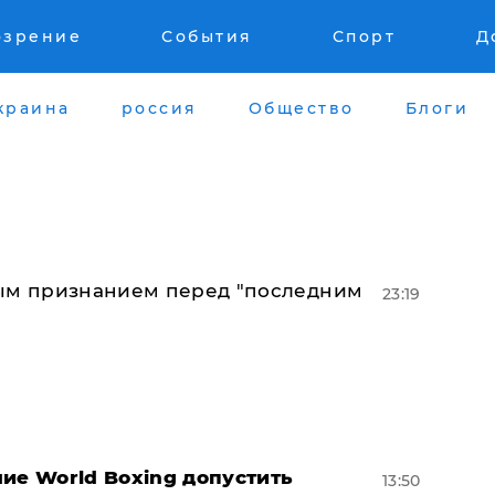
озрение
События
Спорт
Д
краина
россия
Общество
Блоги
ным признанием перед "последним
23:19
ие World Boxing допустить
13:50