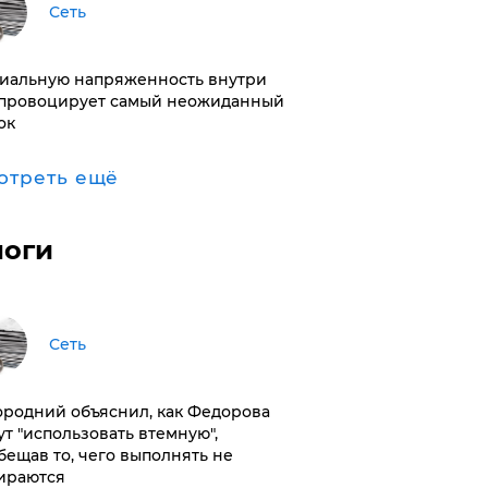
Сеть
иальную напряженность внутри
провоцирует самый неожиданный
ок
отреть ещё
логи
Сеть
ородний объяснил, как Федорова
ут "использовать втемную",
бещав то, чего выполнять не
ираются