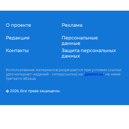
О проекте
Реклама
Редакция
Персональные
данные
Контакты
Защита персональных
данных
Использование материалов разрешается при условии ссылки
(для интернет-изданий - гиперссылки) на "
Диалог.ua
" не ниже
третьего абзаца.
� 2026,
Все права защищены.