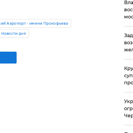
Вла
вос
мос
ий Аэропорт - имени Прокофьева
Новости дня
Зад
воз
жел
Кр
суп
про
Укр
огр
Чер