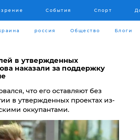
озрение
События
Спорт
Д
краина
россия
Общество
Блоги
олей в утвержденных
кова наказали за поддержку
не
вался, что его оставляют без
стии в утвержденных проектах из-
йскими оккупантами.