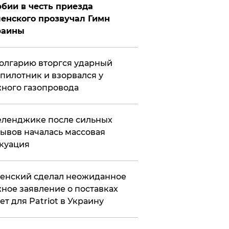
бии в честь приезда
енского прозвучал Гимн
раины
олгарию вторгся ударный
пилотник и взорвался у
ного газопровода
еленджике после сильных
ывов началась массовая
куация
енский сделал неожиданное
ное заявление о поставках
ет для Patriot в Украину