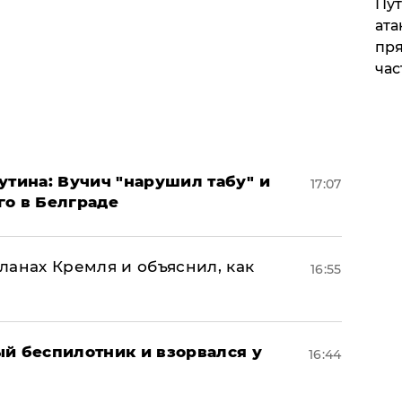
Пут
ата
пря
час
утина: Вучич "нарушил табу" и
17:07
го в Белграде
ланах Кремля и объяснил, как
16:55
ый беспилотник и взорвался у
16:44