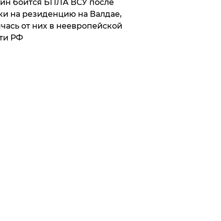
ин боится БПЛА ВСУ после
ки на резиденцию на Валдае,
чась от них в неевропейской
ти РФ