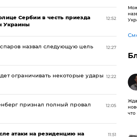
Мож
наз
олице Сербии в честь приезда
12:52
Укр
н Украины
См
аспаров назвал следующую цель
12:27
Б
дет ограничивать некоторые удары
12:22
Жда
енберг признал полный провал
12:05
нов
что
сле атаки на резиденцию на
11:51