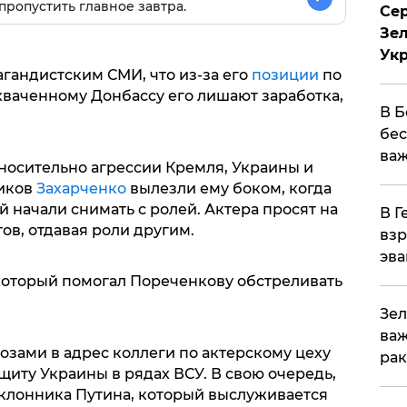
пропустить главное завтра.
Сер
Зел
Ук
гандистским СМИ, что из-за его
позиции
по
ваченному Донбассу его лишают заработка,
В Б
бес
важ
носительно агрессии Кремля, Украины и
виков
Захарченко
вылезли ему боком, когда
й начали снимать с ролей. Актера просят на
В Г
в, отдавая роли другим.
взр
эва
 который помогал Пореченкову обстреливать
Зел
важ
озами в адрес коллеги по актерскому цеху
рак
ащиту Украины в рядах ВСУ. В свою очередь,
клонника Путина, который выслуживается