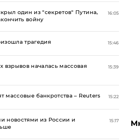
крыл один из "секретов" Путина,
16:05
акончить войну
оизошла трагедия
15:46
х взрывов началась массовая
15:39
ят массовые банкротства – Reuters
15:22
и новостями из России и
15:17
М
льше