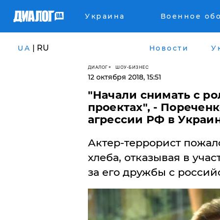
Украина
Военное об
| RU
UA
Новости
У
ДИАЛОГ
ШОУ-БИЗНЕС
12 октября 2018, 15:51
"Начали снимать с р
проектах", - Поречен
агрессии РФ в Украи
Актер-террорист пожало
хлеба, отказывая в уча
за его дружбы с росси