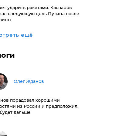
ет ударить ракетами: Каспаров
вал следующую цель Путина после
аины
отреть ещё
логи
Олег Жданов
нов порадовал хорошими
остями из России и предположил,
 будет дальше