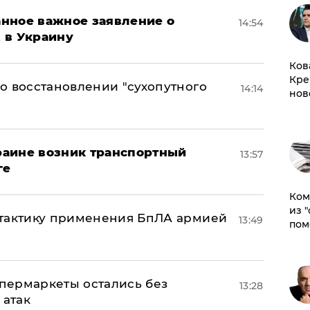
нное важное заявление о
14:54
t в Украину
Ков
Кре
о восстановлении "сухопутного
14:14
нов
краине возник транспортный
13:57
ге
Ком
из 
 тактику применения БпЛА армией
13:49
пом
пермаркеты остались без
13:28
 атак