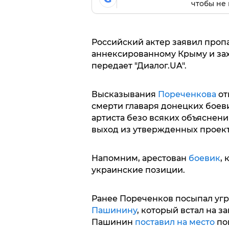
чтобы не 
Российский актер заявил пропа
аннексированному Крыму и зах
передает "Диалог.UA".
Высказывания
Пореченкова
от
смерти главаря донецких бое
артиста безо всяких объяснени
выход из утвержденных проекто
Напомним, арестован
боевик
,
украинские позиции.
Ранее Пореченков посыпал угр
Пашинину
, который встал на з
Пашинин
поставил на место
по