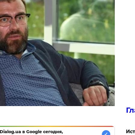
Гл
Ист
Dialog.ua в Google сегодня,
✓