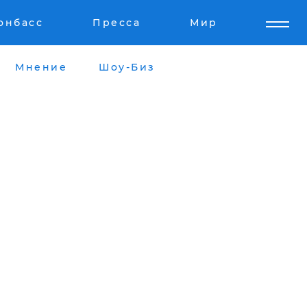
онбасс
Пресса
Мир
Мнение
Шоу-Биз