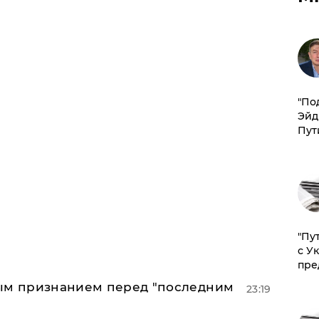
​"По
Эйд
Пут
"Пу
с У
пре
ным признанием перед "последним
23:19