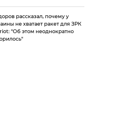
оров рассказал, почему у
аины не хватает ракет для ЗРК
riot: "Об этом неоднократно
орилось"