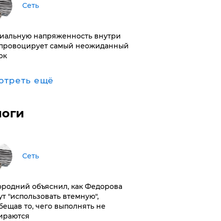
Сеть
иальную напряженность внутри
провоцирует самый неожиданный
ок
отреть ещё
логи
Сеть
ородний объяснил, как Федорова
ут "использовать втемную",
бещав то, чего выполнять не
ираются