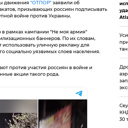
ты движения
"ОТПОР"
заявили об
исп
акатов, призывающих россиян подписывать
уда
упной войне против Украины.
Atl
би
 в рамках кампании "Не моя армия"
Уси
лизационных баннеров. По их словам,
при
 использовать уличную рекламу для
тан
го социально уязвимых слоев населения.
Дро
ают против участия россиян в войне и
аэр
ные акции такого рода.
зап
эк
​Се
КНД
30 