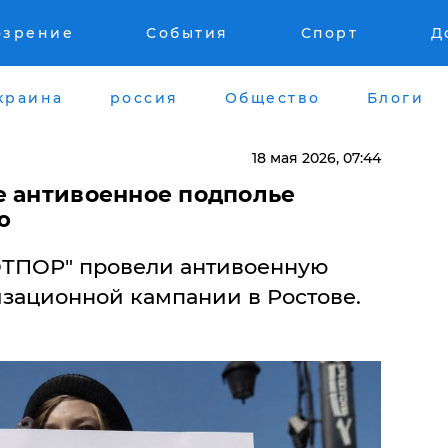
озрение
События
Спорт
Д
краина
россия
Общество
Блоги
18 мая 2026, 07:44
е антивоенное подполье
ю
ОТПОР" провели антивоенную
зационной кампании в Ростове.