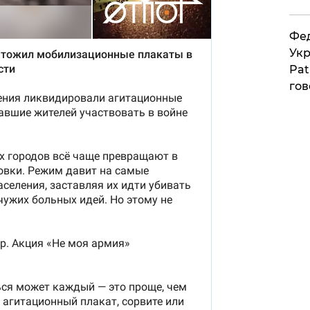
Фед
Укр
Pat
гов