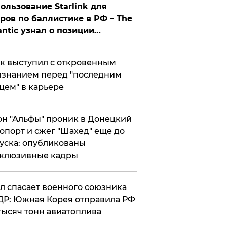
ользование Starlink для
ров по баллистике в РФ – The
antic узнал о позиции
знесмена
к выступил с откровенным
знанием перед "последним
цем" в карьере
н "Альфы" проник в Донецкий
опорт и сжег "Шахед" еще до
уска: опубликованы
склюзивные кадры
ул спасает военного союзника
Р: Южная Корея отправила РФ
тысяч тонн авиатоплива