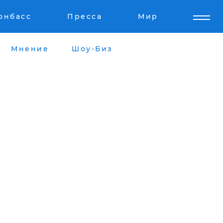
онбасс
Пресса
Мир
Мнение
Шоу-Биз