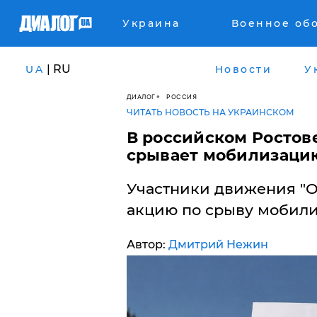
Украина
Военное об
| RU
UA
Новости
У
ДИАЛОГ
РОССИЯ
ЧИТАТЬ НОВОСТЬ НА УКРАИНСКОМ
В российском Ростов
срывает мобилизаци
Участники движения "
акцию по срыву мобили
Автор:
Дмитрий Нежин