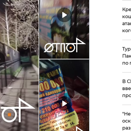
Кре
кош
ата
ког
Тур
Пак
по 
В С
вве
про
​"Н
оск
раз