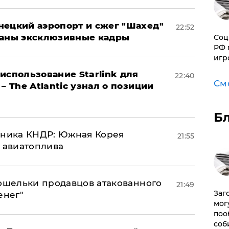
нецкий аэропорт и сжег "Шахед"
22:52
ваны эксклюзивные кадры
Соц
РФ 
игр
использование Starlink для
22:40
См
– The Atlantic узнал о позиции
Б
юзника КНДР: Южная Корея
21:55
н авиатоплива
кошельки продавцов атакованного
21:49
Заг
енег"
мог
поо
соб