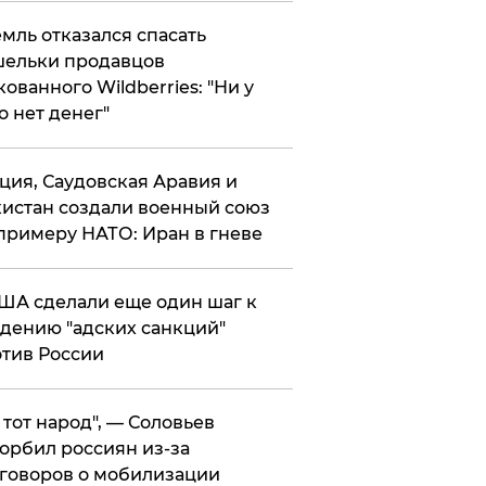
мль отказался спасать
ельки продавцов
кованного Wildberries: "Ни у
о нет денег"
ция, Саудовская Аравия и
истан создали военный союз
примеру НАТО: Иран в гневе
ША сделали еще один шаг к
дению "адских санкций"
тив России
е тот народ", — Соловьев
орбил россиян из-за
говоров о мобилизации