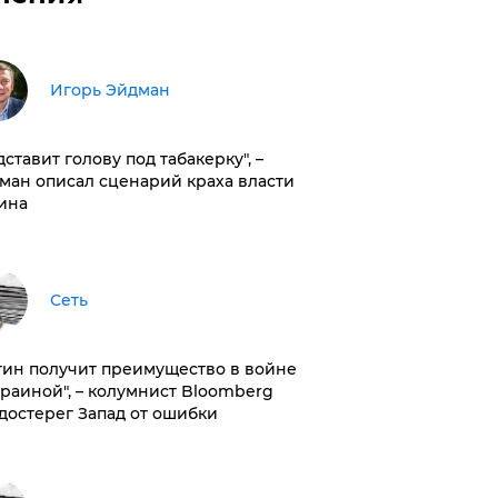
Игорь Эйдман
дставит голову под табакерку", –
ман описал сценарий краха власти
ина
Сеть
тин получит преимущество в войне
краиной", – колумнист Bloomberg
достерег Запад от ошибки