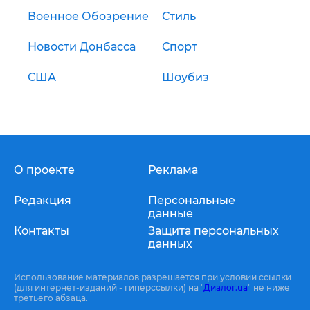
Военное Обозрение
Стиль
Новости Донбасса
Спорт
США
Шоубиз
О проекте
Реклама
Редакция
Персональные
данные
Контакты
Защита персональных
данных
Использование материалов разрешается при условии ссылки
(для интернет-изданий - гиперссылки) на "
Диалог.ua
" не ниже
третьего абзаца.