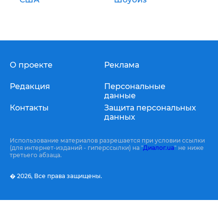
О проекте
Реклама
Редакция
Персональные
данные
Контакты
Защита персональных
данных
Использование материалов разрешается при условии ссылки
(для интернет-изданий - гиперссылки) на "
Диалог.ua
" не ниже
третьего абзаца.
� 2026,
Все права защищены.