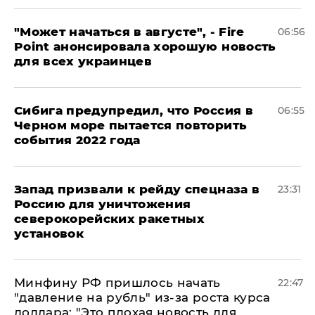
"Может начаться в августе", - Fire
06:56
Point анонсировала хорошую новость
для всех украинцев
Сибига предупредил, что Россия в
06:55
Черном море пытается повторить
события 2022 года
Запад призвали к рейду спецназа в
23:31
Россию для уничтожения
северокорейских ракетных
установок
Минфину РФ пришлось начать
22:47
"давление на рубль" из-за роста курса
доллара: "Это плохая новость для