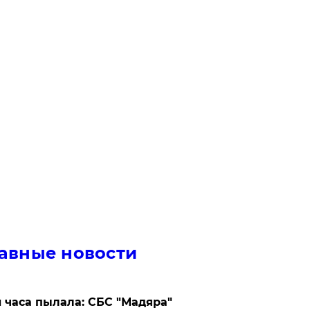
авные новости
 часа пылала: СБС "Мадяра"