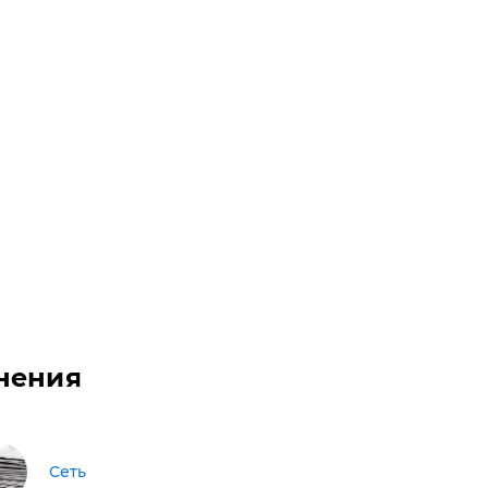
нения
Сеть