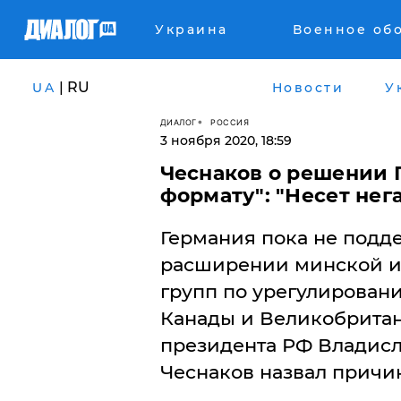
Украина
Военное об
| RU
UA
Новости
У
ДИАЛОГ
РОССИЯ
3 ноября 2020, 18:59
Чеснаков о решении 
формату": "Несет не
Германия пока не подд
расширении минской и
групп по урегулировани
Канады и Великобритан
президента РФ Владисл
Чеснаков назвал причин