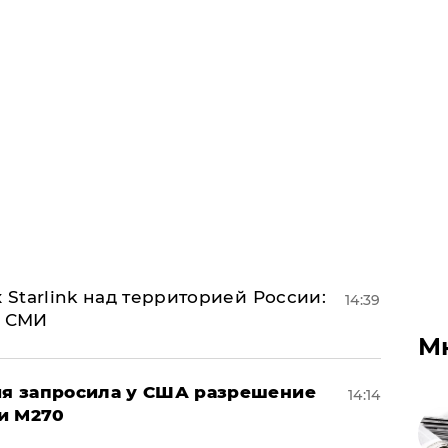
 Starlink над территорией России:
14:39
- СМИ
М
ция запросила у США разрешение
14:14
и M270