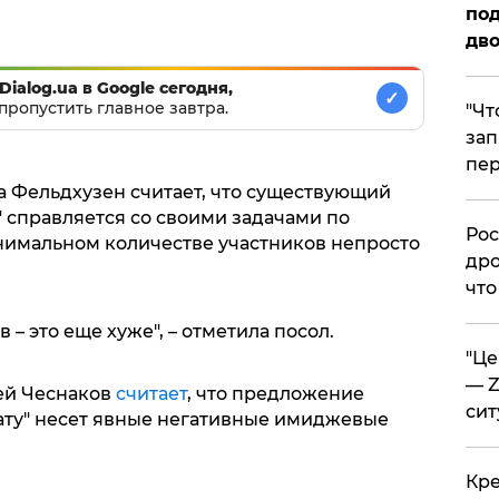
под
дво
Dialog.ua в Google сегодня,
✓
пропустить главное завтра.
​"Ч
зап
пер
а Фельдхузен считает, что существующий
 справляется со своими задачами по
​Ро
нимальном количестве участников непросто
дро
что
в – это еще хуже", – отметила посол.
​"Ц
— Z
ей Чеснаков
считает
, что предложение
сит
ату" несет явные негативные имиджевые
​Кр