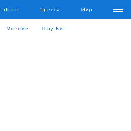
онбасс
Пресса
Мир
Мнение
Шоу-Биз