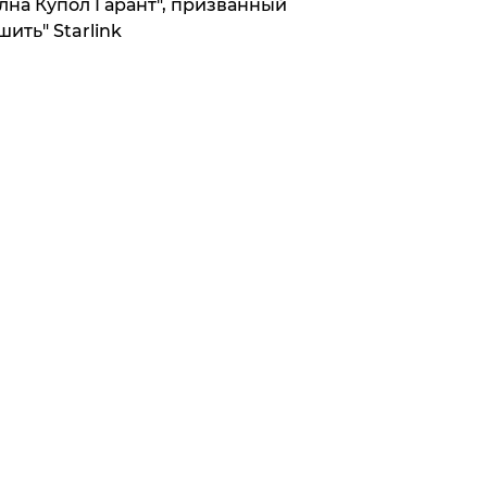
лна Купол Гарант", призванный
шить" Starlink