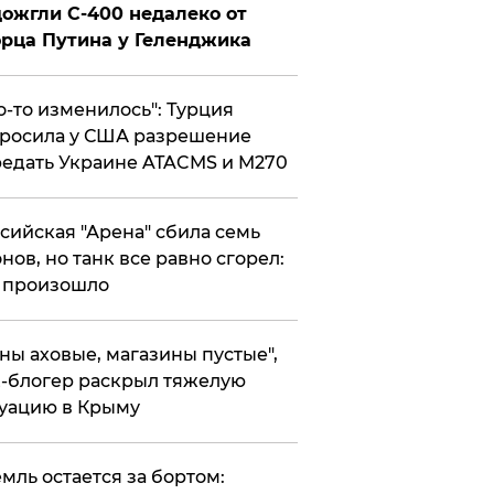
ожгли С-400 недалеко от
рца Путина у Геленджика
то-то изменилось": Турция
росила у США разрешение
едать Украине ATACMS и M270
ссийская "Арена" сбила семь
нов, но танк все равно сгорел:
 произошло
ены аховые, магазины пустые",
-блогер раскрыл тяжелую
уацию в Крыму
емль остается за бортом: