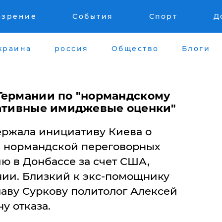
озрение
События
Спорт
Д
краина
россия
Общество
Блоги
Германии по "нормандскому
гативные имиджевые оценки"
ержала инициативу Киева о
 нормандской переговорных
ю в Донбассе за счет США,
ии. Близкий к экс-помощнику
аву Суркову политолог Алексей
у отказа.