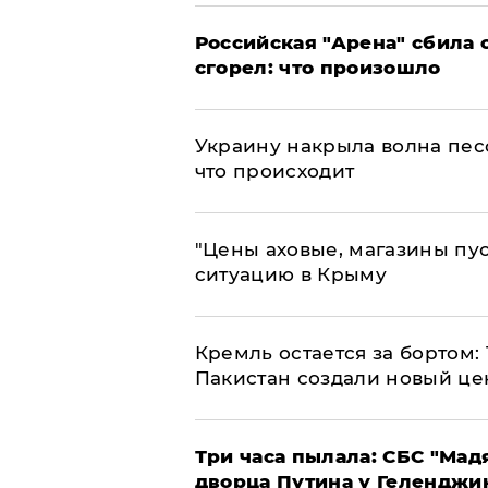
​Российская "Арена" сбила 
сгорел: что произошло
​Украину накрыла волна пес
что происходит
​"Цены аховые, магазины пу
ситуацию в Крыму
​Кремль остается за бортом:
Пакистан создали новый це
Три часа пылала: СБС "Мад
дворца Путина у Геленджи