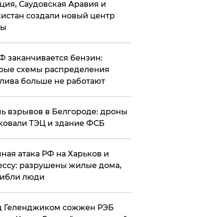
ция, Саудовская Аравия и
истан создали новый центр
лы
РФ заканчивается бензин:
рые схемы распределения
лива больше не работают
чь взрывов в Белгороде: дроны
ковали ТЭЦ и здание ФСБ
чная атака РФ на Харьков и
ссу: разрушены жилые дома,
ибли люди
д Геленджиком сожжен РЭБ