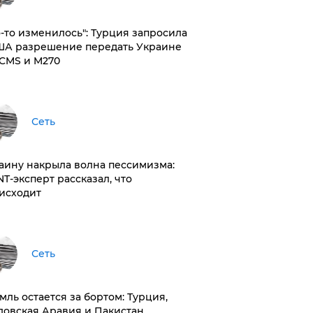
то-то изменилось": Турция запросила
ША разрешение передать Украине
CMS и M270
Сеть
раину накрыла волна пессимизма:
NT-эксперт рассказал, что
исходит
Сеть
емль остается за бортом: Турция,
довская Аравия и Пакистан