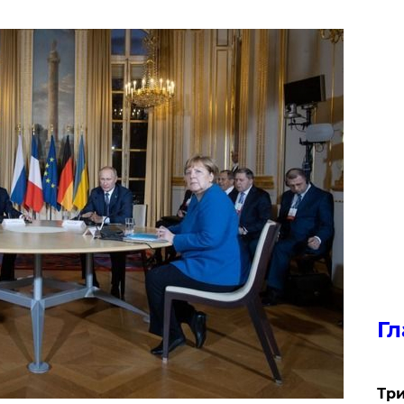
Гл
Три