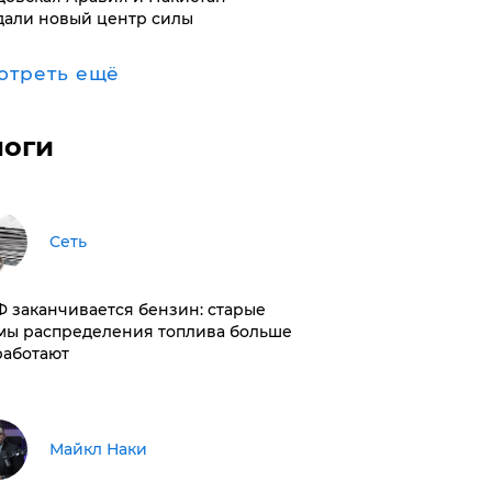
дали новый центр силы
отреть ещё
логи
Сеть
РФ заканчивается бензин: старые
мы распределения топлива больше
работают
Майкл Наки