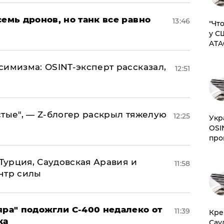
семь дронов, но танк все равно
13:46
​"Ч
у С
ATA
симизма: OSINT-эксперт рассказал,
12:51
стые", — Z-блогер раскрыл тяжелую
12:25
​Ук
OSI
про
 Турция, Саудовская Аравия и
11:58
нтр силы
яра" подожгли С-400 недалеко от
11:39
​Кр
ка
Сау