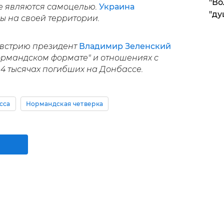
"Во
е являются самоцелью.
Украина
"ду
 на своей территории.
Австрию президент
Владимир Зеленский
ормандском формате" и отношениях с
14 тысячах погибших на Донбассе.
сса
Нормандская четверка