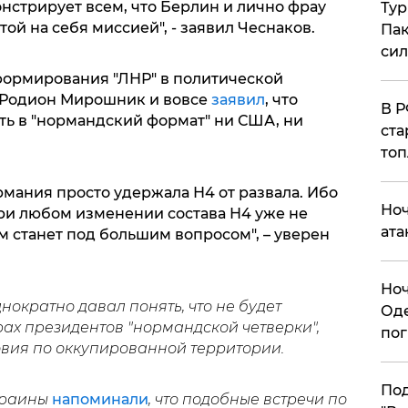
стрирует всем, что Берлин и лично фрау
Тур
ой на себя миссией", - заявил Чеснаков.
Пак
си
формирования "ЛНР" в политической
Г Родион Мирошник и вовсе
заявил
, что
​В 
ть в "нормандский формат" ни США, ни
ста
топ
ермания просто удержала Н4 от развала. Ибо
​Но
при любом изменении состава Н4 уже не
ата
ем станет под большим вопросом", – уверен
​Но
днократно давал понять, что не будет
Оде
ах президентов "нормандской четверки",
пог
овия по оккупированной территории.
По
краины
напоминали
, что подобные встречи по