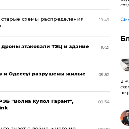
соз
н: старые схемы распределения
См
10:49
т
Б
: дроны атаковали ТЭЦ и здание
10:21
ов и Одессу: разрушены жилые
09:52
​В 
схе
не 
ЭБ "Волна Купол Гарант",
09:34
ink
что знает о войне и чего не