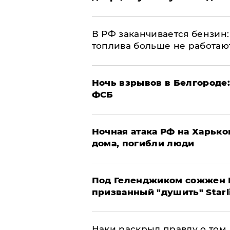
​В РФ заканчивается бензи
топлива больше не работаю
​Ночь взрывов в Белгороде
ФСБ
​Ночная атака РФ на Харьк
дома, погибли люди
Под Геленджиком сожжен Р
призванный "душить" Starl
Наки раскрыл правду о том, 