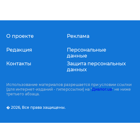
О проекте
Реклама
Редакция
Персональные
данные
Контакты
Защита персональных
данных
Использование материалов разрешается при условии ссылки
(для интернет-изданий - гиперссылки) на "
Диалог.ua
" не ниже
третьего абзаца.
� 2026,
Все права защищены.