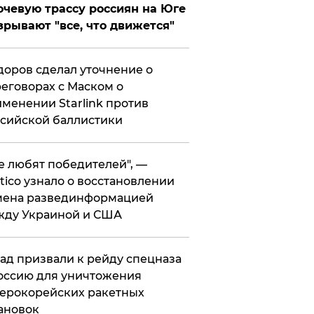
чевую трассу россиян на Юге
зрывают "все, что движется"
оров сделал уточнение о
еговорах с Маском о
менении Starlink против
сийской баллистики
се любят победителей", —
itico узнало о восстановлении
мена развединформацией
жду Украиной и США
ад призвали к рейду спецназа
оссию для уничтожения
ерокорейских ракетных
ановок