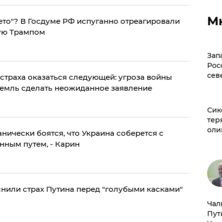
М
ето"? В Госдуме РФ испуганно отреагировали
ую Трампом
Зап
Рос
сев
страха оказаться следующей: угроза войны
емль сделать неожиданное заявление
Сик
тер
оли
анически боятся, что Украина соберется с
нным путем, - Карин
яснили страх Путина перед "голубыми касками"
Чал
Пут