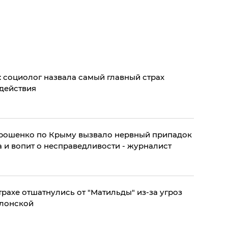
: социолог назвала самый главный страх
 действия
рошенко по Крыму вызвало нервный припадок
в РФ: Кремль обделался от страха и вопит о несправедливости - журналист
трахе отшатнулись от "Матильды" из-за угроз
клонской