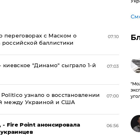
Укр
См
о переговорах с Маском о
Б
07:10
в российской баллистики
- киевское "Динамо" сыграло 1-й
07:03
​"М
эксп
 Politico узнало о восстановлении
07:00
уго
й между Украиной и США
 - Fire Point анонсировала
06:56
 украинцев