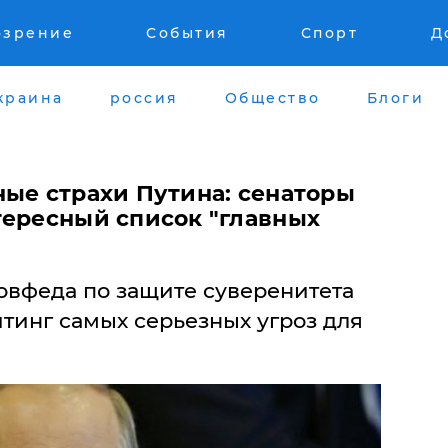
озрение
События
Спорт
Д
краина
россия
Общество
Блоги
ные страхи Путина: сенаторы
тересный список "главных
овфеда по защите суверенитета
тинг самых серьезных угроз для