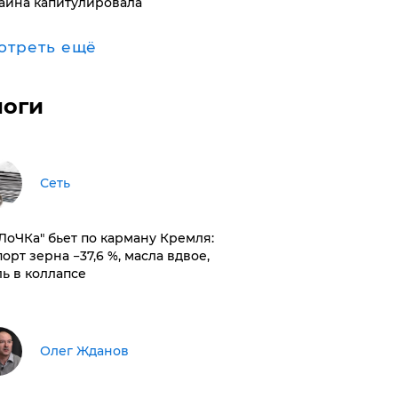
аина капитулировала
отреть ещё
логи
Сеть
оЛоЧКа" бьет по карману Кремля:
орт зерна −37,6 %, масла вдвое,
ль в коллапсе
Олег Жданов