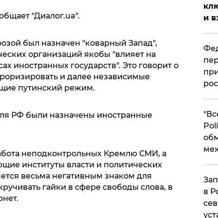
клю
общает "Диалог.ua".
и в
розой был назначен "коварный Запад",
Фед
еских организаций якобы "влияет на
пер
ах иностранных государств". Это говорит о
при
рроризировать и далее независимые
рос
щие путинский режим.
​"В
для РФ были назначены иностранные
Pol
об
ме
работа неподконтрольных Кремлю СМИ, а
ющие институты власти и политических
яется весьма негативным знаком для
Зап
ручивать гайки в сфере свободы слова, в
в Р
рнет.
сев
уст