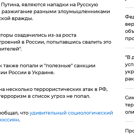
 Путина, являются нападки на Русскую
же разжигание разными злоумышленниками
Фед
ской вражды.
вер
объ
торы озадачились из-за роста
про
роений в России, попытавшись свалить это
ителей".
​"В
усп
ок также попали и "полезные" санкции
укр
сии России в Украине.
рак
на несколько террористических атак в РФ,
ерроризм в список угроз не попал.
Сик
тер
оли
ообщал, что
удивительный социологический
россиян
.
​Пр