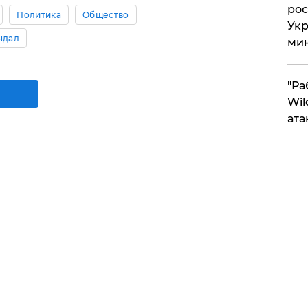
рос
Политика
Общество
Укр
ндал
ми
"Ра
Wil
ата