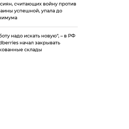
сиян, считающих войну против
аины успешной, упала до
нимума
боту надо искать новую", – в РФ
dberries начал закрывать
кованные склады