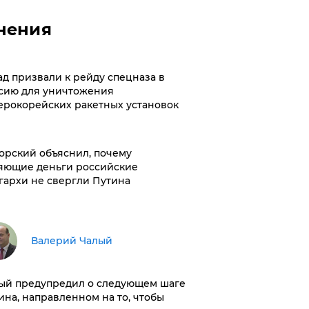
нения
ад призвали к рейду спецназа в
сию для уничтожения
ерокорейских ракетных установок
орский объяснил, почему
яющие деньги российские
гархи не свергли Путина
Валерий Чалый
ый предупредил о следующем шаге
ина, направленном на то, чтобы