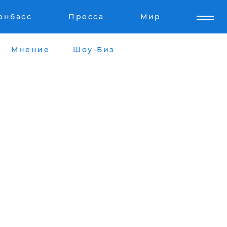
онбасс
Пресса
Мир
Мнение
Шоу-Биз