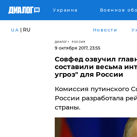
Украина
Военное об
| RU
UA
Новости
У
ДИАЛОГ
РОССИЯ
9 октября 2017, 23:55
​Совфед озвучил глав
составили весьма ин
угроз" для России
Комиссия путинского С
России разработала рей
страны.