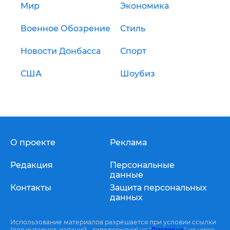
Мир
Экономика
Военное Обозрение
Стиль
Новости Донбасса
Спорт
США
Шоубиз
О проекте
Реклама
Редакция
Персональные
данные
Контакты
Защита персональных
данных
Использование материалов разрешается при условии ссылки
(для интернет-изданий - гиперссылки) на "
Диалог.ua
" не ниже