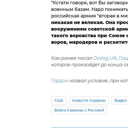
"Кстати говоря, вот Вы загово
военным базам. Надо понимать,
российская армия "вторая в ми
никакая не великая. Она про
вооружением советской арми
такого воровства при Союзе 
воров, мародеров и расхити
Как ранее писал
Dialog.UA
,
Гор
которое произойдет до конца с
Гордон
назвал условие, при кот
США
Новости Украины
Видео
Война Украины с Россией