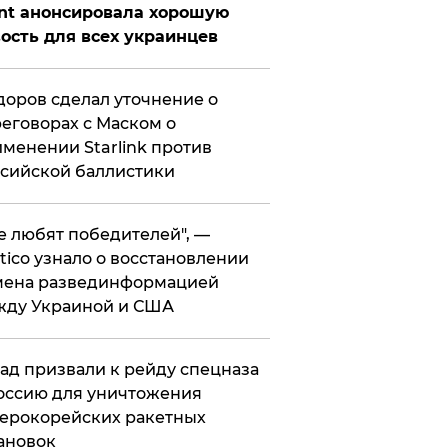
nt анонсировала хорошую
ость для всех украинцев
оров сделал уточнение о
еговорах с Маском о
менении Starlink против
сийской баллистики
се любят победителей", —
itico узнало о восстановлении
мена развединформацией
жду Украиной и США
ад призвали к рейду спецназа
оссию для уничтожения
ерокорейских ракетных
ановок