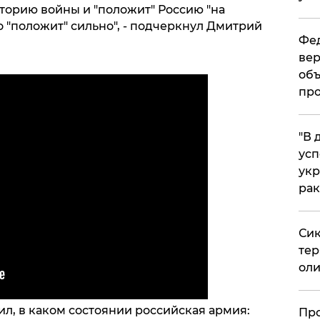
торию войны и "положит" Россию "на
но "положит" сильно", - подчеркнул Дмитрий
Фед
вер
объ
про
​"В
усп
укр
рак
Сик
тер
оли
л, в каком состоянии российская армия:
​Пр