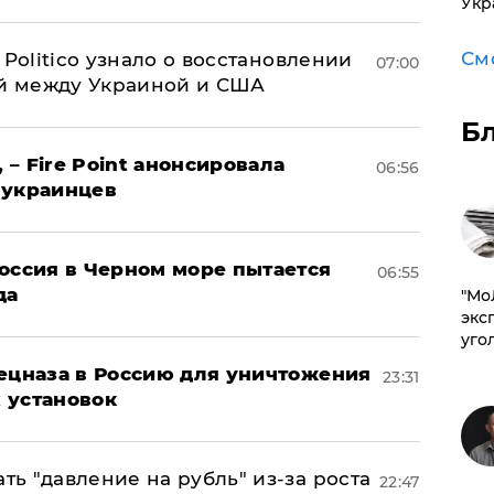
Укр
См
 Politico узнало о восстановлении
07:00
й между Украиной и США
Б
 – Fire Point анонсировала
06:56
 украинцев
оссия в Черном море пытается
06:55
да
​"М
эксп
уго
пецназа в Россию для уничтожения
23:31
 установок
ь "давление на рубль" из-за роста
22:47