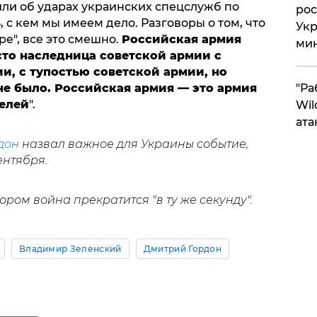
рили об ударах украинских спецслужб по
рос
 с кем мы имеем дело. Разговоры о том, что
Укр
ре", все это смешно.
Российская армия
ми
сто наследница советской армии с
и, с тупостью советской армии, но
не было. Российская армия — это армия
"Ра
телей
".
Wil
ата
дон
назвал важное для Украины событие,
ентября.
ором война прекратится "в ту же секунду".
Владимир Зеленский
Дмитрий Гордон