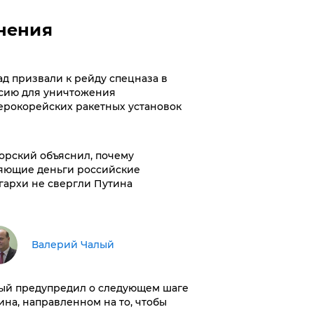
нения
ад призвали к рейду спецназа в
сию для уничтожения
ерокорейских ракетных установок
орский объяснил, почему
яющие деньги российские
гархи не свергли Путина
Валерий Чалый
ый предупредил о следующем шаге
ина, направленном на то, чтобы