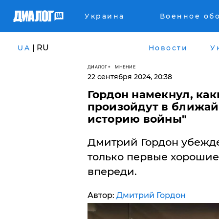
Украина
Военное об
| RU
UA
Новости
У
ДИАЛОГ
МНЕНИЕ
22 сентября 2024, 20:38
Гордон намекнул, ка
произойдут в ближай
историю войны"
Дмитрий Гордон убежден
только первые хорошие
впереди.
Автор:
Дмитрий Гордон