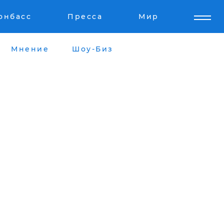
онбасс
Пресса
Мир
Мнение
Шоу-Биз