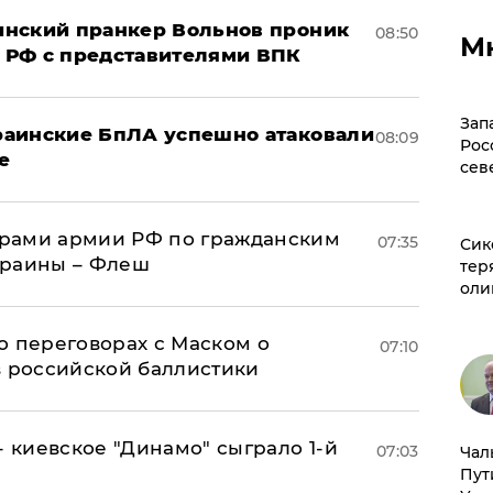
аинский пранкер Вольнов проник
08:50
М
 РФ с представителями ВПК
Зап
краинские БпЛА успешно атаковали
08:09
Рос
е
сев
рами армии РФ по гражданским
07:35
Сик
краины – Флеш
тер
оли
о переговорах с Маском о
07:10
в российской баллистики
- киевское "Динамо" сыграло 1-й
07:03
Чал
Пут