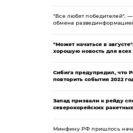
​"Все любят победителей", —
обмена развединформацие
"Может начаться в августе",
хорошую новость для всех
Сибига предупредил, что Р
повторить события 2022 го
Запад призвали к рейду с
северокорейских ракетных
Минфину РФ пришлось начат