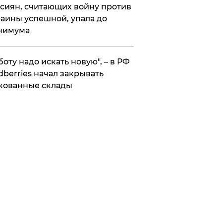
сиян, считающих войну против
аины успешной, упала до
нимума
боту надо искать новую", – в РФ
dberries начал закрывать
кованные склады