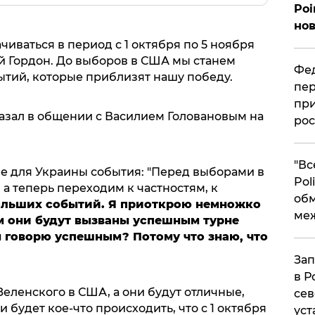
Poi
нов
чиваться в период с 1 октября по 5 ноября
й Гордон. До выборов в США мы станем
Фед
тий, которые приблизят нашу победу.
пер
при
азал в общении с Василием Головановым на
рос
​"В
е для Украины события: "Перед выборами в
Pol
 а теперь переходим к частностям, к
об
больших событий. Я приоткрою немножко
ме
ом они будут вызваны успешным турне
я говорю успешным? Потому что знаю, что
Зап
в Р
Зеленского в США, а они будут отличные,
сев
и будет кое-что происходить, что с 1 октября
уст