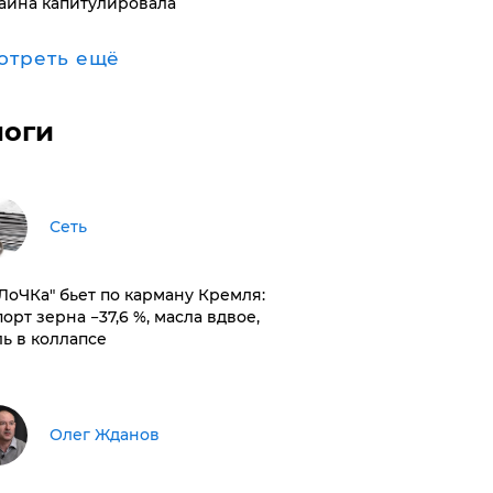
аина капитулировала
отреть ещё
логи
Сеть
оЛоЧКа" бьет по карману Кремля:
орт зерна −37,6 %, масла вдвое,
ль в коллапсе
Олег Жданов