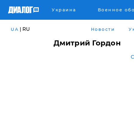
Украина
Военное об
| RU
UA
Новости
У
Дмитрий Гордон
С