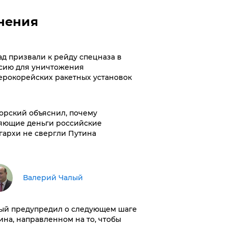
нения
ад призвали к рейду спецназа в
сию для уничтожения
ерокорейских ракетных установок
орский объяснил, почему
яющие деньги российские
гархи не свергли Путина
Валерий Чалый
ый предупредил о следующем шаге
ина, направленном на то, чтобы