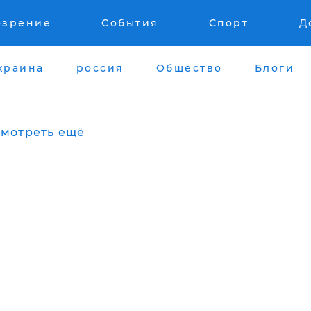
озрение
События
Спорт
Д
краина
россия
Общество
Блоги
мотреть ещё