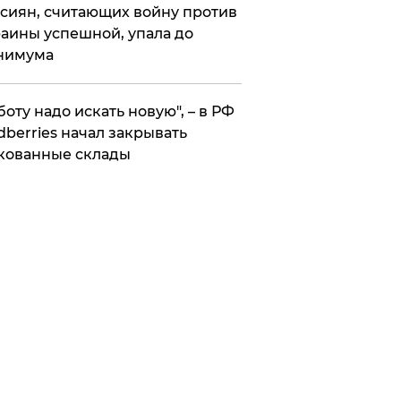
сиян, считающих войну против
аины успешной, упала до
нимума
боту надо искать новую", – в РФ
dberries начал закрывать
кованные склады