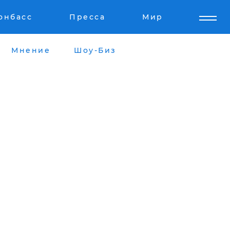
онбасс
Пресса
Мир
Мнение
Шоу-Биз