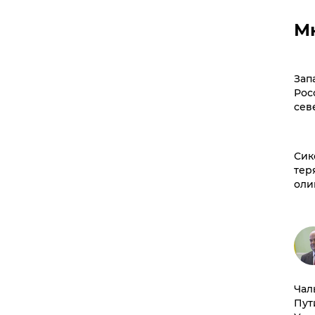
М
Зап
Рос
сев
Сик
тер
оли
Чал
Пут