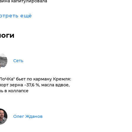
аина капитулировала
отреть ещё
логи
Сеть
оЛоЧКа" бьет по карману Кремля:
орт зерна −37,6 %, масла вдвое,
ль в коллапсе
Олег Жданов