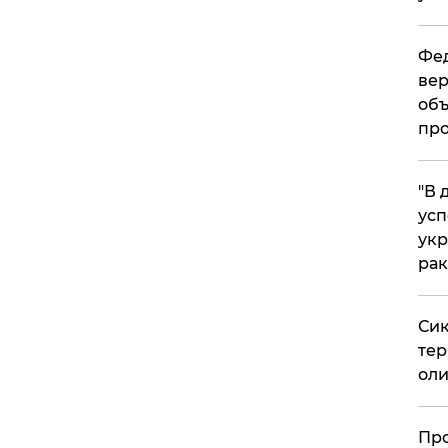
Фед
вер
объ
про
​"В
усп
укр
рак
Сик
тер
оли
​Пр