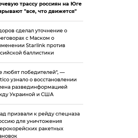
чевую трассу россиян на Юге
зрывают "все, что движется"
оров сделал уточнение о
еговорах с Маском о
менении Starlink против
сийской баллистики
се любят победителей", —
itico узнало о восстановлении
мена развединформацией
жду Украиной и США
ад призвали к рейду спецназа
оссию для уничтожения
ерокорейских ракетных
ановок