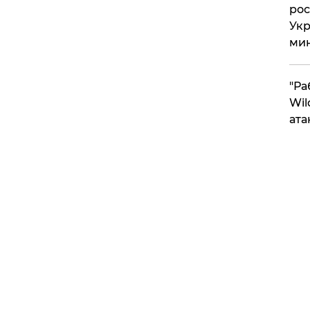
рос
Укр
ми
"Ра
Wil
ата