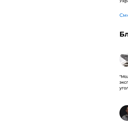
Укр
См
Б
​"М
эксп
уго