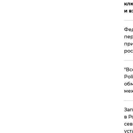
клю
и в
Фед
пер
при
рос
​"В
Pol
об
ме
Зап
в Р
сев
уст