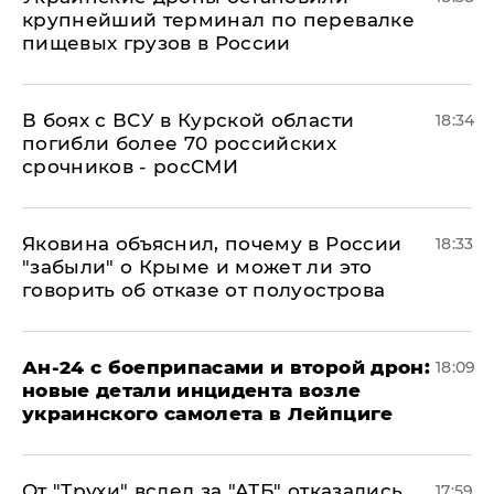
крупнейший терминал по перевалке
пищевых грузов в России
В боях с ВСУ в Курской области
18:34
погибли более 70 российских
срочников - росСМИ
Яковина объяснил, почему в России
18:33
"забыли" о Крыме и может ли это
говорить об отказе от полуострова
Ан-24 с боеприпасами и второй дрон:
18:09
новые детали инцидента возле
украинского самолета в Лейпциге
От "Трухи" вслед за "АТБ" отказались
17:59