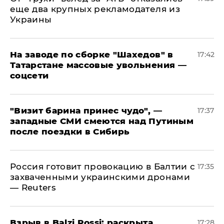
еще два крупных рекламодателя из
Украины
На заводе по сборке "Шахедов" в
17:42
Татарстане массовые увольнения —
соцсети
"Визит барина принес чудо", —
17:37
западные СМИ смеются над Путиным
после поездки в Сибирь
​Россия готовит провокацию в Балтии с
17:35
захваченными украинскими дронами
— Reuters
​Взрыв в Balzi Rossi: раскрыта
17:28