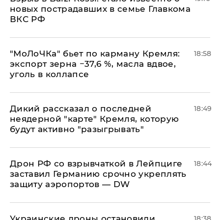
новых пострадавших в семье Главкома
ВКС РФ
​"МоЛоЧКа" бьет по карману Кремля:
18:58
экспорт зерна −37,6 %, масла вдвое,
уголь в коллапсе
Дикий рассказал о последней
18:49
неядерной "карте" Кремля, которую
будут активно "разыгрывать"
​Дрон РФ со взрывчаткой в Лейпциге
18:44
заставил Германию срочно укреплять
защиту аэропортов — DW
Украинские дроны остановили
18:38