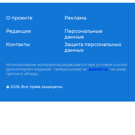
О проекте
Реклама
Редакция
Персональные
данные
Контакты
Защита персональных
данных
Использование материалов разрешается при условии ссылки
(для интернет-изданий - гиперссылки) на "
Диалог.ua
" не ниже
третьего абзаца.
� 2026,
Все права защищены.