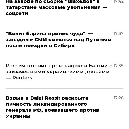
На заводе по сборке "Шахедов" в
17:42
Татарстане массовые увольнения —
соцсети
"Визит барина принес чудо", —
17:37
западные СМИ смеются над Путиным
после поездки в Сибирь
​Россия готовит провокацию в Балтии с
17:35
захваченными украинскими дронами
— Reuters
​Взрыв в Balzi Rossi: раскрыта
17:28
личность ликвидированного
генерала РФ, воевавшего против
Украины