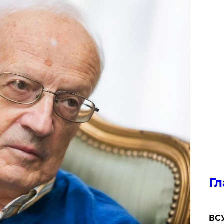
Гл
ВСУ