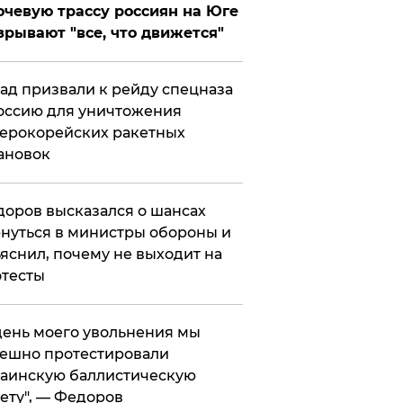
чевую трассу россиян на Юге
зрывают "все, что движется"
ад призвали к рейду спецназа
оссию для уничтожения
ерокорейских ракетных
ановок
оров высказался о шансах
нуться в министры обороны и
яснил, почему не выходит на
тесты
 день моего увольнения мы
ешно протестировали
аинскую баллистическую
ету", — Федоров