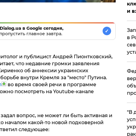
клю
и в
Dialog.ua в Google сегодня,
Зап
✓
пропустить главное завтра.
в Р
сев
уст
итолог и публицист Андрей Пионтковский,
тает, что недавние громки заявления
Кириенко об аннексии украинских
Фед
борьбе внутри Кремля за "место" Путина.
вер
л
во время своей речи в программе
объ
можно посмотреть на Youtube-канале
про
​"В
адал вопрос, не может ли быть активная и
усп
о началом какой-то новой подковерной
укр
ответил следующее:
рак