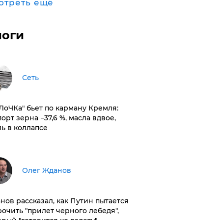
отреть ещё
логи
Сеть
оЛоЧКа" бьет по карману Кремля:
орт зерна −37,6 %, масла вдвое,
ль в коллапсе
Олег Жданов
нов рассказал, как Путин пытается
рочить "прилет черного лебедя",