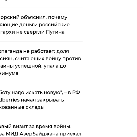
орский объяснил, почему
яющие деньги российские
гархи не свергли Путина
опаганда не работает: доля
сиян, считающих войну против
аины успешной, упала до
нимума
боту надо искать новую", – в РФ
dberries начал закрывать
кованные склады
вый визит за время войны:
ва МИД Азербайджана приехал