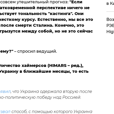
 совсем утешительный прогноз:
"Если
в К
кратковременной перспективе ничего не
ьствует тональность "кастинга". Они
Воз
есткому курсу. Естественно, мы все это
после смерти Сталина. Конечно, это
РЭБ
грызутся между собой, но не это сейчас
Hig
шему?"
– спросил ведущий.
личество хаймерсов (HIMARS – ред.),
Украину в ближайшие месяцы, то есть
аявил
, что Украина одержала вторую после
но-политическую победу над Россией.
звал
способ, с помощью которого Украина