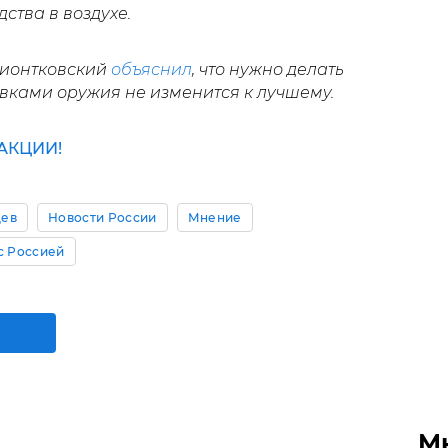
ства в воздухе.
Пионтковский
объяснил
, что нужно делать
авками оружия не изменится к лучшему.
АКЦИИ!
дев
Новости России
Мнение
с Россией
М