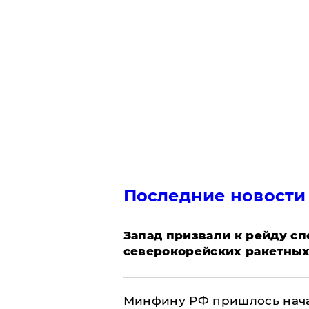
Последние новости
Запад призвали к рейду с
северокорейских ракетных
Минфину РФ пришлось начат