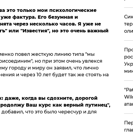
ева
это
только мои психологические
Сик
 уже фактура. Его безумная и
тер
нята через несколько часов. Я уже не
ъ" или "Известия", но это очень важный
оли
​Пр
иенко повел жесткую линию типа "мы
рос
рисоединим", но при этом очень увлекся
Укр
му городу и миру он заявил, что лично
ми
ния и через 10 лет будет так же стоять на
"Ра
Wil
к: даже, когда вы сдохните, дорогой
ата
родолжу Ваш курс как верный путинец",
 добавил, что это было чересчур и для
Пер
гла