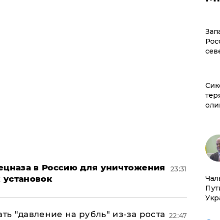
Зап
Рос
сев
Сик
тер
оли
пецназа в Россию для уничтожения
23:31
Чал
 установок
Пут
Укр
ь "давление на рубль" из-за роста
22:47