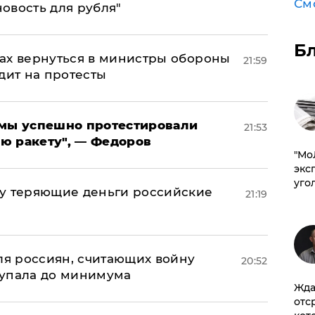
См
новость для рубля"
Б
ах вернуться в министры обороны
21:59
дит на протесты
я мы успешно протестировали
21:53
ю ракету", — Федоров
​"М
эксп
уго
му теряющие деньги российские
21:19
а
оля россиян, считающих войну
20:52
 упала до минимума
Жда
отс