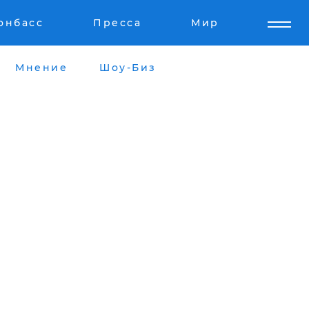
онбасс
Пресса
Мир
Мнение
Шоу-Биз