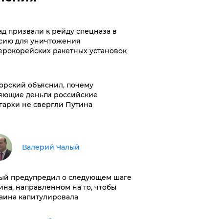
ад призвали к рейду спецназа в
сию для уничтожения
ерокорейских ракетных установок
орский объяснил, почему
яющие деньги российские
гархи не свергли Путина
Валерий Чалый
ый предупредил о следующем шаге
ина, направленном на то, чтобы
аина капитулировала