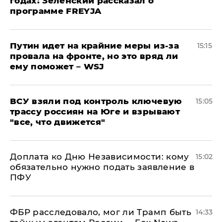
годах: Зеленский рассказал о
программе FREYJA
Путин идет на крайние меры из-за
15:15
провала на фронте, но это вряд ли
ему поможет – WSJ
ВСУ взяли под контроль ключевую
15:05
трассу россиян на Юге и взрывают
"все, что движется"
Доплата ко Дню Независимости: кому
15:02
обязательно нужно подать заявление в
ПФУ
ФБР расследовало, мог ли Трамп быть
14:33