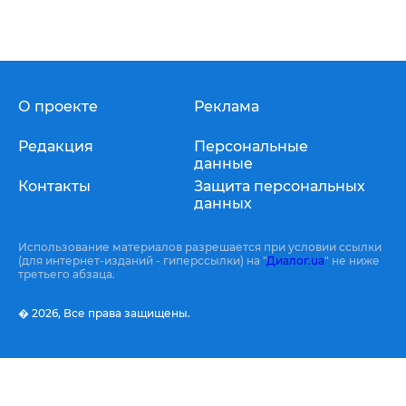
О проекте
Реклама
Редакция
Персональные
данные
Контакты
Защита персональных
данных
Использование материалов разрешается при условии ссылки
(для интернет-изданий - гиперссылки) на "
Диалог.ua
" не ниже
третьего абзаца.
� 2026,
Все права защищены.