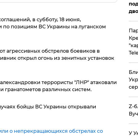
под
дво
оглашений, в субботу, 18 июня,
 по позициям ВС Украины на луганском
Пар
Кре
"ка
от агрессивных обстрелов боевиков в
Tel
ивник открыл огонь из зенитных установок
Бли
Укр
александровки террористы "ЛНР" атаковали
сер
 и гранатометов различных систем.
Z-б
случаях бойцы ВС Украины открывали
Вуч
или о непрекращающихся обстрелах со
У У