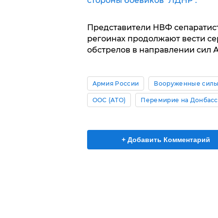
стороны боевиков "ЛДНР".
Представители НВФ сепаратист
регоинах продолжают вести с
обстрелов в направлении сил 
Армия России
Вооруженные силы
ООС (АТО)
Перемирие на Донбас
+ Добавить Комментарий