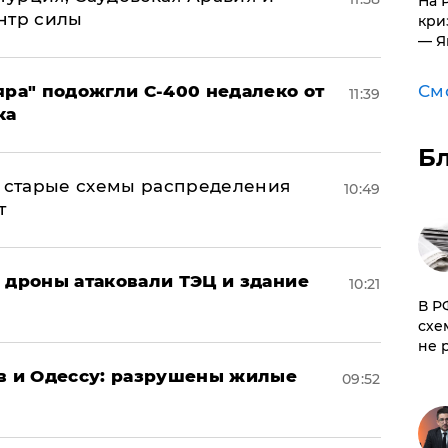
На 
нтр силы
кри
— Я
См
яра" подожгли С-400 недалеко от
11:39
ка
Б
н: старые схемы распределения
10:49
т
: дроны атаковали ТЭЦ и здание
10:21
​В 
схе
не 
ов и Одессу: разрушены жилые
09:52