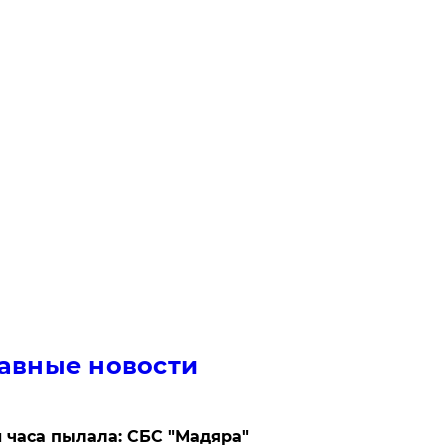
авные новости
 часа пылала: СБС "Мадяра"