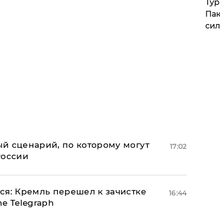
Тур
Пак
си
й сценарий, по которому могут
17:02
России
ся: Кремль перешел к зачистке
16:44
e Telegraph