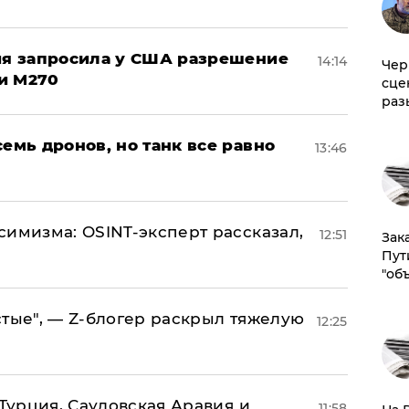
ция запросила у США разрешение
14:14
Чер
и M270
сце
раз
семь дронов, но танк все равно
13:46
симизма: OSINT-эксперт рассказал,
12:51
Зак
Пут
"об
стые", — Z-блогер раскрыл тяжелую
12:25
 Турция, Саудовская Аравия и
11:58