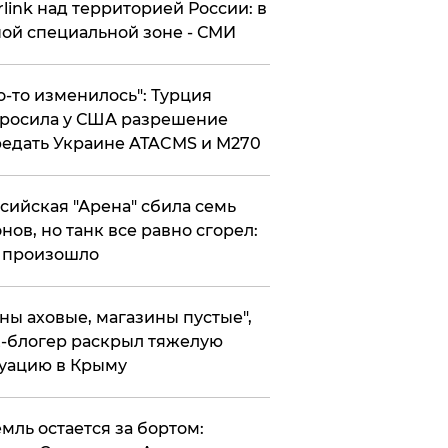
rlink над территорией России: в
ой специальной зоне - СМИ
то-то изменилось": Турция
росила у США разрешение
едать Украине ATACMS и M270
ссийская "Арена" сбила семь
нов, но танк все равно сгорел:
 произошло
ены аховые, магазины пустые",
-блогер раскрыл тяжелую
уацию в Крыму
емль остается за бортом: