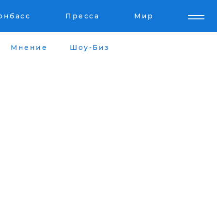
онбасс
Пресса
Мир
Мнение
Шоу-Биз