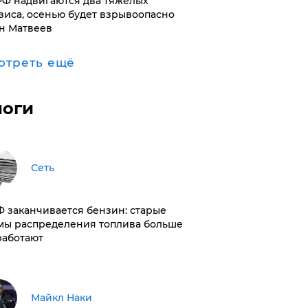
РФ надвигаются два тяжелых
зиса, осенью будет взрывоопасно
н Матвеев
отреть ещё
логи
Сеть
РФ заканчивается бензин: старые
мы распределения топлива больше
работают
Майкл Наки