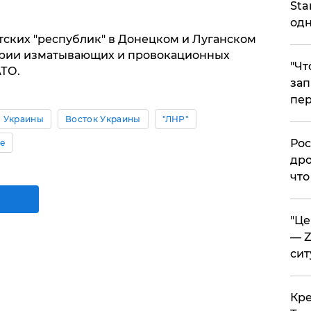
Sta
одн
ских "республик" в Донецком и Луганском
ерии изматывающих и провокационных
​"Ч
АТО.
зап
пер
 Украины
Восток Украины
"ЛНР"
​Ро
се
дро
что
​"Ц
— Z
сит
​Кр