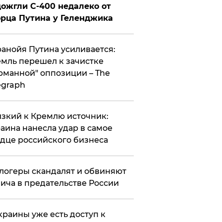
ожгли С-400 недалеко от
рца Путина у Геленджика
анойя Путина усиливается:
мль перешел к зачистке
рманной" оппозиции – The
egraph
зкий к Кремлю источник:
аина нанесла удар в самое
дце российского бизнеса
логеры скандалят и обвиняют
ича в предательстве России
краины уже есть доступ к