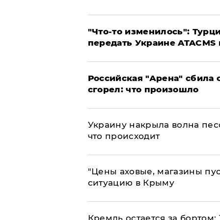
​"Что-то изменилось": Тур
передать Украине ATACMS 
​Российская "Арена" сбила 
сгорел: что произошло
​Украину накрыла волна пес
что происходит
​"Цены аховые, магазины пу
ситуацию в Крыму
​Кремль остается за бортом: