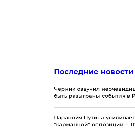
Последние новости
Черник озвучил неочевидны
быть разыграны события в 
Паранойя Путина усиливает
"карманной" оппозиции – Th