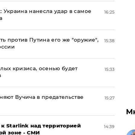
: Украина нанесла удар в самое
16:25
а
ь против Путина его же "оружие",
15:38
оссии
лых кризиса, осенью будет
15:33
в
няют Вучича в предательстве
15:27
М
к Starlink над территорией
14:39
ой зоне - СМИ