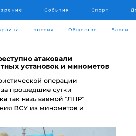
озрение
События
Спорт
Д
краина
россия
Общество
Блоги
реступно атаковали
итных установок и минометов
ристической операции
о за прошедшие сутки
ка так называемой "ЛНР"
ния ВСУ из минометов и