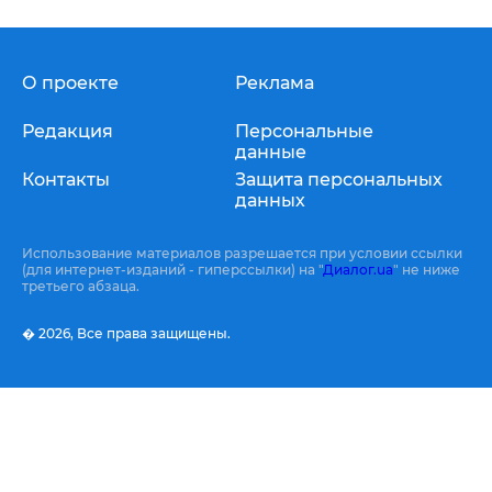
О проекте
Реклама
Редакция
Персональные
данные
Контакты
Защита персональных
данных
Использование материалов разрешается при условии ссылки
(для интернет-изданий - гиперссылки) на "
Диалог.ua
" не ниже
третьего абзаца.
� 2026,
Все права защищены.