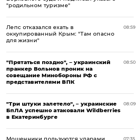
"родильном туризме"
Лепс отказался ехать в
08:59
оккупированный Крым: "Там опасно
для жизни"
"Прятаться поздно", – украинский
08:50
пранкер Вольнов проник на
совещание Минобороны РФ с
представителями ВПК
"Три штуки залетело", – украинские
08:09
БпЛА успешно атаковали Wildberries
в Екатеринбурге
Мошенники пользуются ударами
07:35