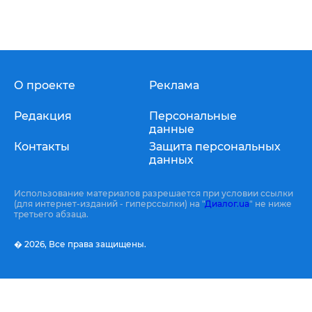
О проекте
Реклама
Редакция
Персональные
данные
Контакты
Защита персональных
данных
Использование материалов разрешается при условии ссылки
(для интернет-изданий - гиперссылки) на "
Диалог.ua
" не ниже
третьего абзаца.
� 2026,
Все права защищены.