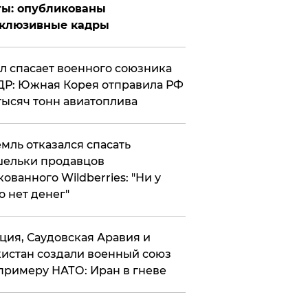
ты: опубликованы
склюзивные кадры
ул спасает военного союзника
Р: Южная Корея отправила РФ
тысяч тонн авиатоплива
мль отказался спасать
ельки продавцов
кованного Wildberries: "Ни у
о нет денег"
ция, Саудовская Аравия и
истан создали военный союз
примеру НАТО: Иран в гневе