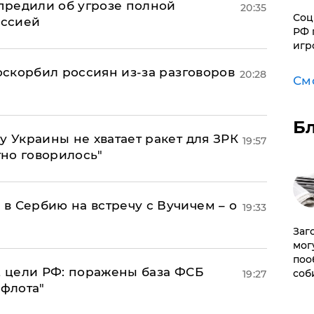
предили об угрозе полной
20:35
Соц
оссией
РФ 
игр
 оскорбил россиян из-за разговоров
20:28
См
Б
у Украины не хватает ракет для ЗРК
19:57
тно говорилось"
в Сербию на встречу с Вучичем – о
19:33
Заг
мог
поо
2 цели РФ: поражены база ФСБ
соб
19:27
 флота"