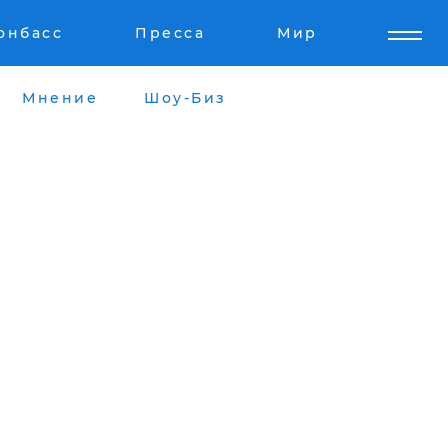
онбасс
Пресса
Мир
Мнение
Шоу-Биз