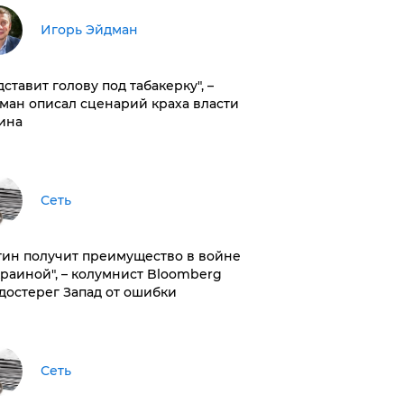
Игорь Эйдман
дставит голову под табакерку", –
ман описал сценарий краха власти
ина
Сеть
тин получит преимущество в войне
краиной", – колумнист Bloomberg
достерег Запад от ошибки
Сеть