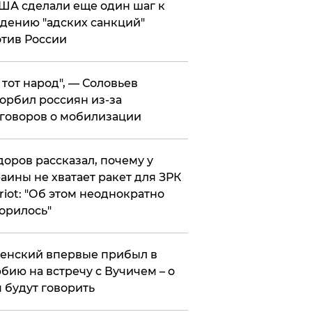
ША сделали еще один шаг к
дению "адских санкций"
тив России
е тот народ", — Соловьев
орбил россиян из-за
говоров о мобилизации
оров рассказал, почему у
аины не хватает ракет для ЗРК
riot: "Об этом неоднократно
орилось"
енский впервые прибыл в
бию на встречу с Вучичем – о
 будут говорить