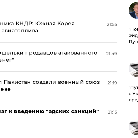
юзника КНДР: Южная Корея
21:55
​"По
н авиатоплива
Эйд
Пут
кошельки продавцов атакованного
21:49
енег"
 и Пакистан создали военный союз
21:19
"Пу
неве
с У
пре
аг к введению "адских санкций"
21:15