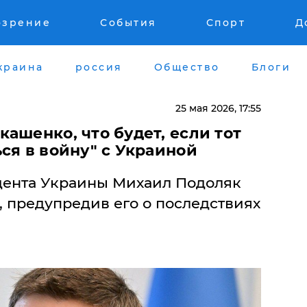
озрение
События
Спорт
Д
краина
россия
Общество
Блоги
25 мая 2026, 17:55
ашенко, что будет, если тот
ся в войну" с Украиной
дента Украины Михаил Подоляк
 предупредив его о последствиях