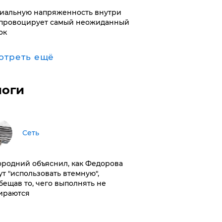
иальную напряженность внутри
провоцирует самый неожиданный
ок
отреть ещё
логи
Сеть
ородний объяснил, как Федорова
ут "использовать втемную",
бещав то, чего выполнять не
ираются