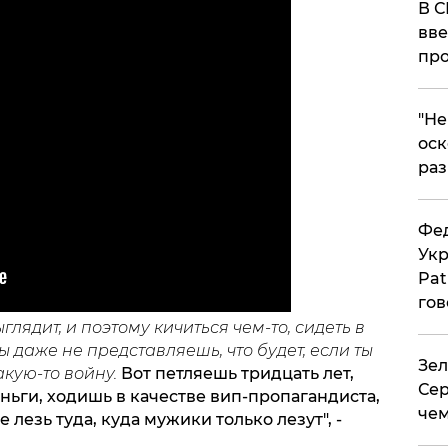
В С
вве
про
​"Н
оск
раз
Фед
Укр
Pat
гов
лядит, и поэтому кичиться чем-то, сидеть в
Ты даже не представляешь, что будет, если ты
Зел
акую-то войну.
Вот петляешь тридцать лет,
Сер
еньги, ходишь в качестве вип-пропагандиста,
чем
 лезь туда, куда мужики только лезут", -