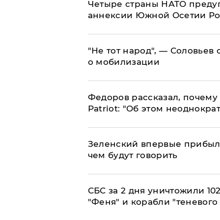
Четыре страны НАТО преду
аннексии Южной Осетии Р
​"Не тот народ", — Соловьев
о мобилизации
Федоров рассказал, почему 
Patriot: "Об этом неоднокра
Зеленский впервые прибыл 
чем будут говорить
СБС за 2 дня уничтожили 10
"Феня" и корабли "теневого