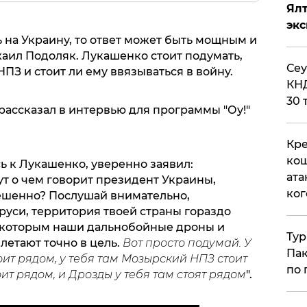
Ял
эк
 на Украину, то ответ может быть мощным и
ил Подоляк. Лукашенко стоит подумать,
​Се
 НПЗ и стоит ли ему ввязываться в войну.
КНД
30 
рассказал в интервью для программы "Оу!"
Кре
кош
ь к Лукашенко, уверенно заявил:
ата
т о чем говорит президент Украины,
ког
ешенно? Послушай внимательно,
руси, территория твоей страны гораздо
о которым наши дальнобойные дроны и
Тур
летают точно в цель.
Вот просто подумай. У
Пак
ит рядом, у тебя там Мозырский НПЗ стоит
по 
оит рядом, и Дрозды у тебя там стоят рядом
".