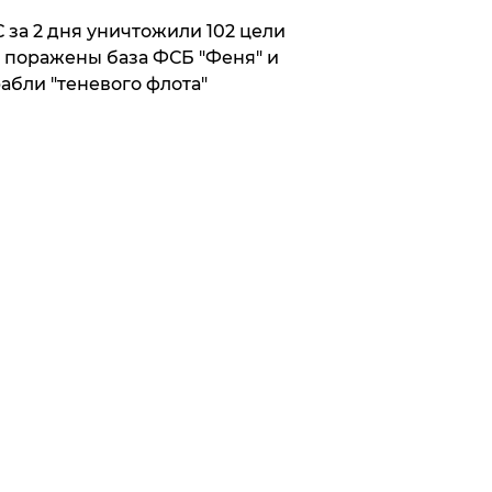
 за 2 дня уничтожили 102 цели
 поражены база ФСБ "Феня" и
абли "теневого флота"