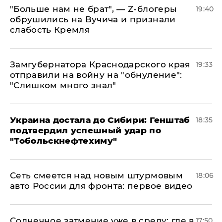
​"Больше нам не брат", — Z-блогеры
19:40
обрушились на Вучича и признали
слабость Кремля
Замгубернатора Краснодарского края
19:33
отправили на войну на "обнуление":
"Слишком много знал"
Украина достала до Сибири: Генштаб
18:35
подтвердил успешный удар по
"Тобольскнефтехиму"
Сеть смеется над новым штурмовым
18:06
авто России для фронта: первое видео
​Солнечное затмение уже в среду: где в
17:50