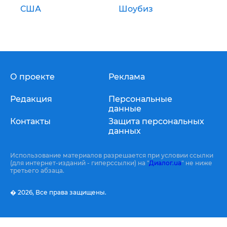
США
Шоубиз
О проекте
Реклама
Редакция
Персональные
данные
Контакты
Защита персональных
данных
Использование материалов разрешается при условии ссылки
(для интернет-изданий - гиперссылки) на "
Диалог.ua
" не ниже
третьего абзаца.
� 2026,
Все права защищены.