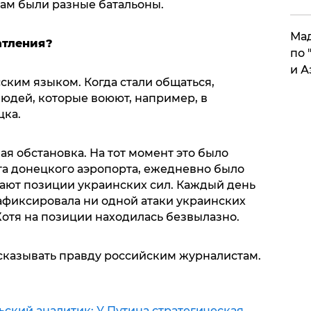
Там были разные батальоны.
Мад
атления?
по 
и А
ским языком. Когда стали общаться,
людей, которые воюют, например, в
цка.
ая обстановка. На тот момент это было
а донецкого аэропорта, ежедневно было
ают позиции украинских сил. Каждый день
зафиксировала ни одной атаки украинских
 Хотя на позиции находилась безвылазно.
сказывать правду российским журналистам.
ьский аналитик: У Путина стратегическая