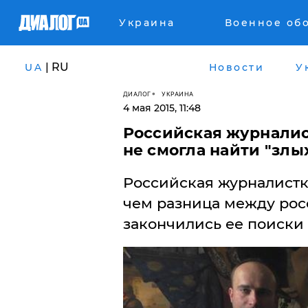
Украина
Военное об
| RU
UA
Новости
У
ДИАЛОГ
УКРАИНА
4 мая 2015, 11:48
Российская журналист
не смогла найти "злы
Российская журналистк
чем разница между рос
закончились ее поиски