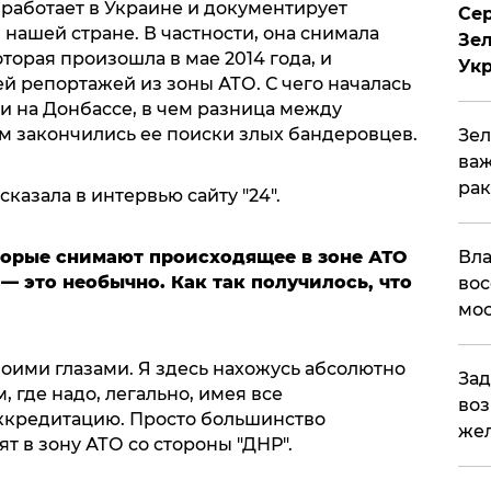
 работает в Украине и документирует
Сер
 нашей стране. В частности, она снимала
Зел
торая произошла в мае 2014 года, и
Ук
й репортажей из зоны АТО. С чего началась
и на Донбассе, в чем разница между
м закончились ее поиски злых бандеровцев.
Зел
важ
рак
казала в интервью сайту "24".
орые снимают происходящее в зоне АТО
Вла
— это необычно. Как так получилось, что
вос
мос
воими глазами. Я здесь нахожусь абсолютно
Зад
, где надо, легально, имея все
воз
ккредитацию. Просто большинство
жел
т в зону АТО со стороны "ДНР".