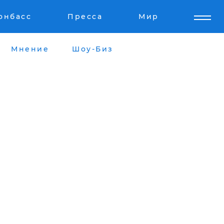
онбасс
Пресса
Мир
Мнение
Шоу-Биз