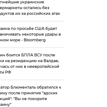
упнейшие украинские
ермаркеты остались без
дуктов из-за российских атак
аина по просьбе США будет
аничивать некоторые удары в
ном море - Bloomberg
ин боится БПЛА ВСУ после
ки на резиденцию на Валдае,
чась от них в неевропейской
ти РФ
атор Блюменталь обратился к
ину после принятия "адских
кций": "Вы не покорите
аину"