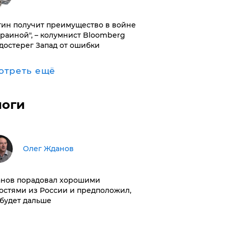
тин получит преимущество в войне
краиной", – колумнист Bloomberg
достерег Запад от ошибки
отреть ещё
логи
Олег Жданов
нов порадовал хорошими
остями из России и предположил,
 будет дальше