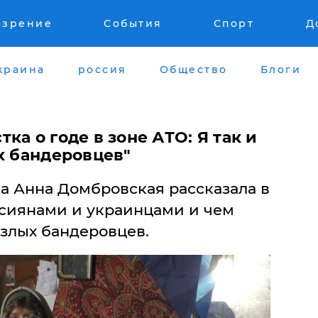
озрение
События
Спорт
Д
краина
россия
Общество
Блоги
ка о годе в зоне АТО: Я так и
х бандеровцев"
а Анна Домбровская рассказала в
сиянами и украинцами и чем
 злых бандеровцев.