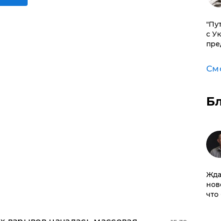
"Пу
с У
пре
См
Б
Жда
нов
что
х взрывов началась массовая