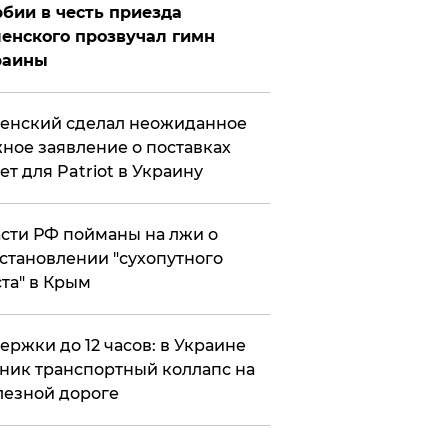
бии в честь приезда
енского прозвучал гимн
раины
енский сделал неожиданное
ное заявление о поставках
ет для Patriot в Украину
сти РФ пойманы на лжи о
становлении "сухопутного
та" в Крым
ержки до 12 часов: в Украине
ник транспортный коллапс на
езной дороге