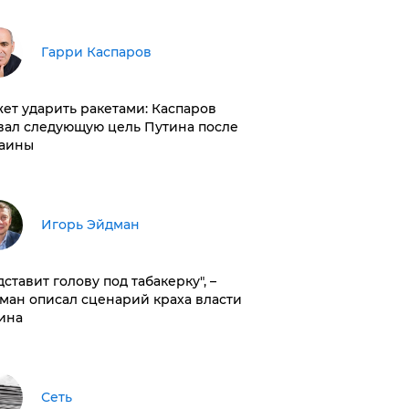
Гарри Каспаров
ет ударить ракетами: Каспаров
вал следующую цель Путина после
аины
Игорь Эйдман
дставит голову под табакерку", –
ман описал сценарий краха власти
ина
Сеть