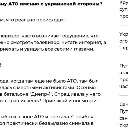
Кр
ону АТО именно с украинской стороны?
суп
про
, что реально происходит.
Укр
левизор, часто возникает ощущение, что
огр
ожно смотреть телевизор, читать интернет, а
Чер
риехать и увидеть все своими глазами.
?
Пут
ата
пря
ода, когда там еще не было АТО, там был
час
лась с местными активистами. Осенью
в батальоне "Днепр-1". Спрашивала у него,
о ты спрашиваешь? Приезжай и посмотри".
Сен
Пут
аботы в зоне АТО и поехала. С ноября
сан
аря практически безвылазно снимала в
Укр