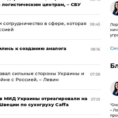
 логистическим центрам, – СБУ
 сотрудничество в сфере, которая
08:45
Лор
оссией
нич
угр
См
ились к созданию аналога
08:16
Б
назвал сильные стороны Украины и
07:38
ойне с Россией, – Левин
 в МИД Украины отреагировали на
07:01
Швеции по сухогрузу Caffa
"Он
– Л
про