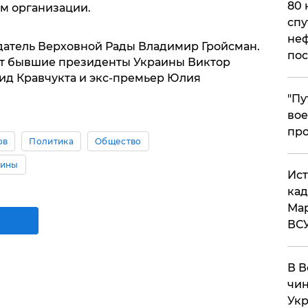
80 
м организации.
спу
неф
датель Верховной Рады Владимир Гройсман.
пос
ят бывшие президенты Украины Виктор
ид Кравчукта и экс-премьер Юлия
​"П
вое
про
ов
Политика
Общество
аины
​Ис
кад
Мар
ВС
В В
чин
Укр