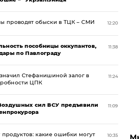
ны проводят обыски в ТЦК – СМИ
12:20
льность пособницы оккупантов,
11:38
дары по Павлограду
значил Стефанишиной залог в
11:24
дробности ЦПК
 Воздушных сил ВСУ предъявили
11:09
Генпрокурора
 продуктов: какие ошибки могут
10:35
М