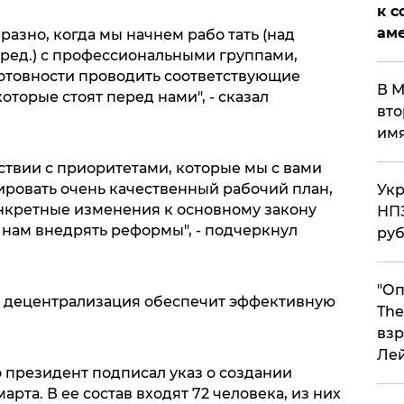
к с
аме
разно, когда мы начнем рабо тать (над
 ред.) с профессиональными группами,
готовности проводить соответствующие
В М
оторые стоят перед нами", - сказал
вто
им
тствии с приоритетами, которые мы с вами
ровать очень качественный рабочий план,
Укр
онкретные изменения к основному закону
НПЗ
 нам внедрять реформы", - подчеркнул
ру
"Оп
, децентрализация обеспечит эффективную
The
взр
Ле
о президент подписал указ о создании
рта. В ее состав входят 72 человека, из них