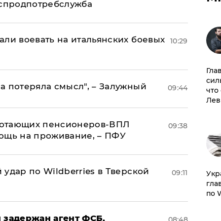
оспродпотребслужба
али воевать на итальянских боевых
10:29
Гла
сил
а потеряла смысл", – Залужный
09:44
что
Лев
аботающих пенсионеров-ВПЛ
09:38
ощь на проживание, – ПФУ
удар по Wildberries в Тверской
09:11
​Ук
гла
по 
 задержан агент ФСБ,
08:48