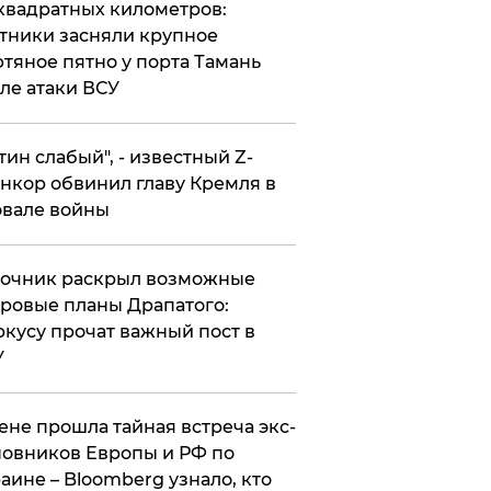
квадратных километров:
тники засняли крупное
тяное пятно у порта Тамань
ле атаки ВСУ
утин слабый", - известный Z-
нкор обвинил главу Кремля в
вале войны
точник раскрыл возможные
ровые планы Драпатого:
кусу прочат важный пост в
У
ене прошла тайная встреча экс-
овников Европы и РФ по
аине – Bloomberg узнало, кто