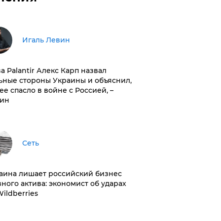
Игаль Левин
ва Palantir Алекс Карп назвал
ьные стороны Украины и объяснил,
 ее спасло в войне с Россией, –
ин
Сеть
раина лишает российский бизнес
вного актива: экономист об ударах
Wildberries