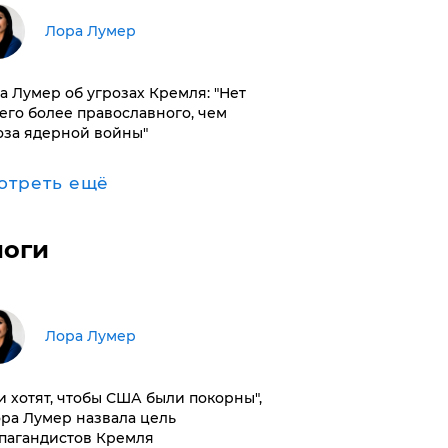
​Лора Лумер
а Лумер об угрозах Кремля: "Нет
его более православного, чем
оза ядерной войны"
отреть ещё
логи
​Лора Лумер
и хотят, чтобы США были покорны",
ора Лумер назвала цель
пагандистов Кремля