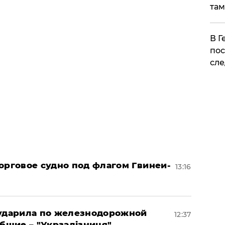
там
​В 
пос
сле
орговое судно под флагом Гвинеи-
13:16
 ударила по железнодорожной
12:37
ибшие – "Укрзалізниця"