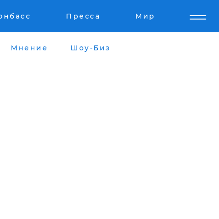
онбасс
Пресса
Мир
Мнение
Шоу-Биз