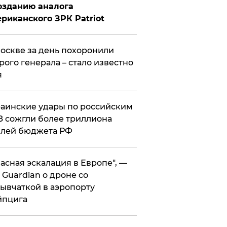
озданию аналога
риканского ЗРК Patriot
оскве за день похоронили
рого генерала – стало известно
я
аинские удары по российским
 сожгли более триллиона
блей бюджета РФ
асная эскалация в Европе", —
 Guardian о дроне со
ывчаткой в аэропорту
йпцига