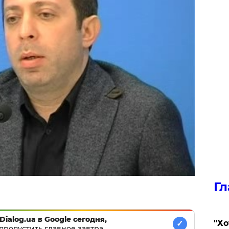
Гл
Dialog.ua в Google сегодня,
​"Х
✓
пропустить главное завтра.