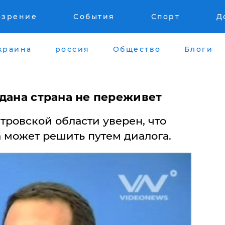
озрение
События
Спорт
Д
краина
россия
Общество
Блоги
дана страна не переживет
ровской области уверен, что
 может решить путем диалога.