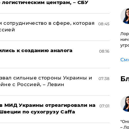
 логистическим центрам, – СБУ
 сотрудничество в сфере, которая
08:45
оссией
Лор
нич
угр
ились к созданию аналога
08:16
См
Б
назвал сильные стороны Украины и
07:38
ойне с Россией, – Левин
 в МИД Украины отреагировали на
07:01
Швеции по сухогрузу Caffa
"Он
– Л