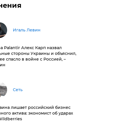
нения
Игаль Левин
ва Palantir Алекс Карп назвал
ьные стороны Украины и объяснил,
 ее спасло в войне с Россией, –
ин
Сеть
раина лишает российский бизнес
вного актива: экономист об ударах
Wildberries