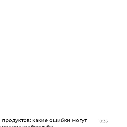
 продуктов: какие ошибки могут
10:35
оспродпотребслужба