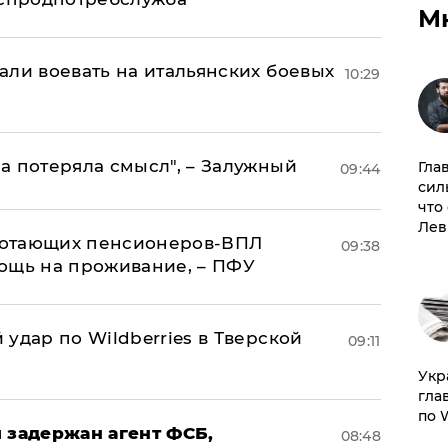
М
али воевать на итальянских боевых
10:29
а потеряла смысл", – Залужный
Гла
09:44
сил
что
Лев
аботающих пенсионеров-ВПЛ
09:38
ощь на проживание, – ПФУ
удар по Wildberries в Тверской
09:11
​Ук
гла
по 
 задержан агент ФСБ,
08:48