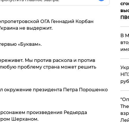
сго
выс
ПВ
епропетровской ОГА Геннадий Корбан
 Украина не выдержит.
В М
вто
тервью «Буквам».
им
ереживет. Мы против раскола и против
а любую проблему страна может решить
Укр
НПЗ
ру
ал окружение президента Петра Порошенко
"Оп
The
ерсонажем произведения Редьярда
взр
гром Шерханом.
Ле