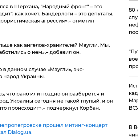
ся в Шерхана, "Народный фронт" – это
80 
дит", как хочет. Бандерлоги – это депутаты.
спу
ррористическая агрессия»,– отметил
неф
пос
ьше как ангелов-хранителей Маугли. Мы,
​"П
заботились о нем»,– добавил он.
вое
про
о в данном случае «Маугли», экс-
то народ Украины.
​Ис
кад
ь, что рано или поздно он разберется и
Мар
од Украины сегодня не такой глупый, и он
что происходит»,– подчеркнул Корбан.
ВС
 Днепропетровске прошел митинг-концерт
В В
ал Dialog.ua.
чин