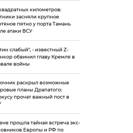
квадратных километров:
тники засняли крупное
тяное пятно у порта Тамань
ле атаки ВСУ
утин слабый", - известный Z-
нкор обвинил главу Кремля в
вале войны
точник раскрыл возможные
ровые планы Драпатого:
кусу прочат важный пост в
У
ене прошла тайная встреча экс-
овников Европы и РФ по