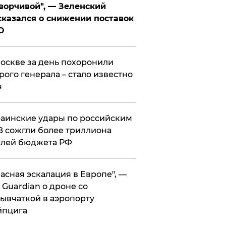
ворчивой", — Зеленский
казался о снижении поставок
О
оскве за день похоронили
рого генерала – стало известно
я
аинские удары по российским
 сожгли более триллиона
блей бюджета РФ
асная эскалация в Европе", —
 Guardian о дроне со
ывчаткой в аэропорту
йпцига