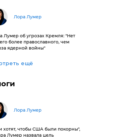
​Лора Лумер
а Лумер об угрозах Кремля: "Нет
его более православного, чем
оза ядерной войны"
отреть ещё
логи
​Лора Лумер
и хотят, чтобы США были покорны",
ора Лумер назвала цель