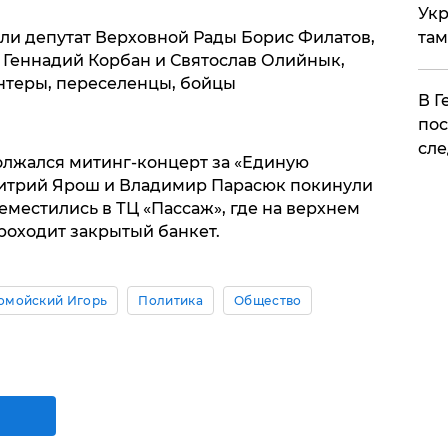
Укр
и депутат Верховной Рады Борис Филатов,
там
 Геннадий Корбан и Святослав Олийнык,
нтеры, переселенцы, бойцы
​В 
пос
сле
олжался митинг-концерт за «Единую
митрий Ярош и Владимир Парасюк покинули
местились в ТЦ «Пассаж», где на верхнем
роходит закрытый банкет.
омойский Игорь
Политика
Общество