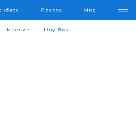
онбасс
Пресса
Мир
Мнение
Шоу-Биз