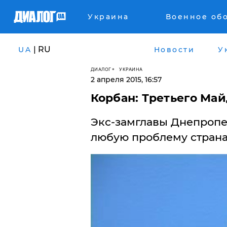
Украина
Военное об
| RU
UA
Новости
У
ДИАЛОГ
УКРАИНА
2 апреля 2015, 16:57
Корбан: Третьего Май
Экс-замглавы Днепропет
любую проблему страна