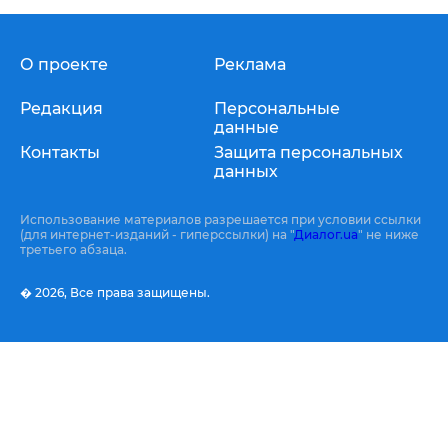
О проекте
Реклама
Редакция
Персональные
данные
Контакты
Защита персональных
данных
Использование материалов разрешается при условии ссылки
(для интернет-изданий - гиперссылки) на "
Диалог.ua
" не ниже
третьего абзаца.
� 2026,
Все права защищены.