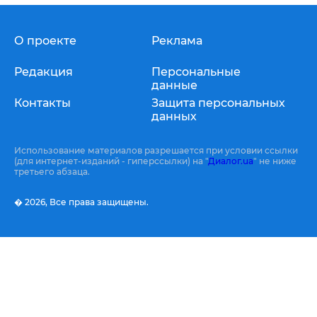
О проекте
Реклама
Редакция
Персональные
данные
Контакты
Защита персональных
данных
Использование материалов разрешается при условии ссылки
(для интернет-изданий - гиперссылки) на "
Диалог.ua
" не ниже
третьего абзаца.
� 2026,
Все права защищены.