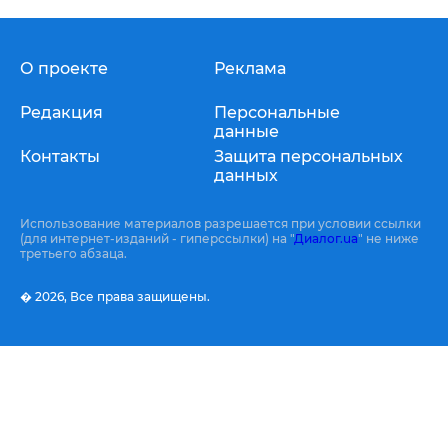
О проекте
Реклама
Редакция
Персональные
данные
Контакты
Защита персональных
данных
Использование материалов разрешается при условии ссылки
(для интернет-изданий - гиперссылки) на "
Диалог.ua
" не ниже
третьего абзаца.
� 2026,
Все права защищены.