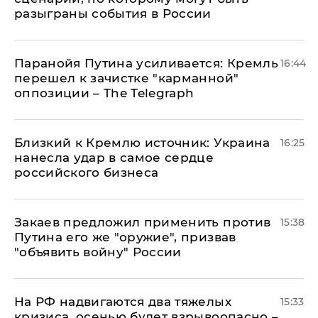
разыграны события в России
Паранойя Путина усиливается: Кремль
16:44
перешел к зачистке "карманной"
оппозиции – The Telegraph
Близкий к Кремлю источник: Украина
16:25
нанесла удар в самое сердце
российского бизнеса
Закаев предложил применить против
15:38
Путина его же "оружие", призвав
"объявить войну" России
На РФ надвигаются два тяжелых
15:33
кризиса, осенью будет взрывоопасно –