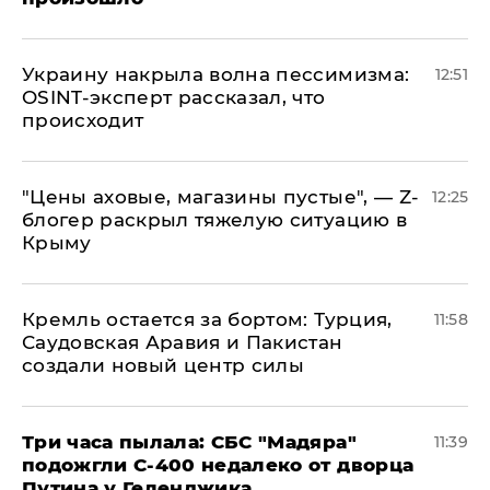
​Украину накрыла волна пессимизма:
12:51
OSINT-эксперт рассказал, что
происходит
​"Цены аховые, магазины пустые", — Z-
12:25
блогер раскрыл тяжелую ситуацию в
Крыму
​Кремль остается за бортом: Турция,
11:58
Саудовская Аравия и Пакистан
создали новый центр силы
Три часа пылала: СБС "Мадяра"
11:39
подожгли С-400 недалеко от дворца
Путина у Геленджика