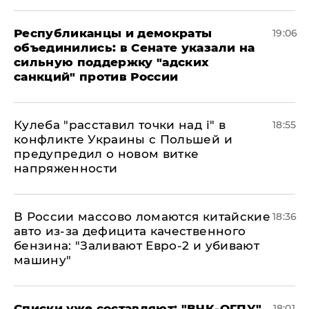
Республиканцы и демократы
19:06
объединились: в Сенате указали на
сильную поддержку "адских
санкций" против России
Кулеба "расставил точки над і" в
18:55
конфликте Украины с Польшей и
предупредил о новом витке
напряженности
В России массово ломаются китайские
18:36
авто из-за дефицита качественного
бензина: "Заливают Евро-2 и убивают
машину"
Списки уже составляют: "ВЧК-ОГПУ"
18:01