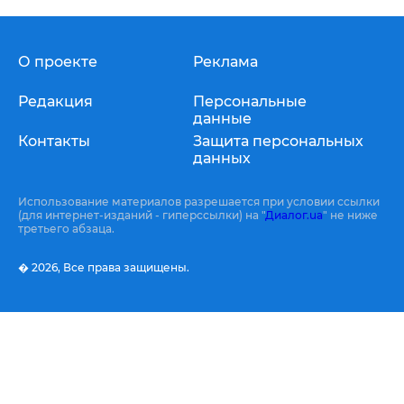
О проекте
Реклама
Редакция
Персональные
данные
Контакты
Защита персональных
данных
Использование материалов разрешается при условии ссылки
(для интернет-изданий - гиперссылки) на "
Диалог.ua
" не ниже
третьего абзаца.
� 2026,
Все права защищены.