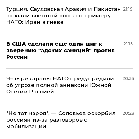
Турция, Саудовская Аравия и Пакистан
21:19
создали военный союз по примеру
НАТО: Иран в гневе
В США сделали еще один шаг к
21:15
введению "адских санкций" против
России
Четыре страны НАТО предупредили
20:35
об угрозе полной аннексии Южной
Осетии Россией
​"Не тот народ", — Соловьев оскорбил
20:28
россиян из-за разговоров о
мобилизации