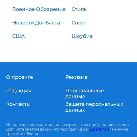
Военное Обозрение
Стиль
Новости Донбасса
Спорт
США
Шоубиз
О проекте
Реклама
Редакция
Персональные
данные
Контакты
Защита персональных
данных
Использование материалов разрешается при условии ссылки
(для интернет-изданий - гиперссылки) на "
Диалог.ua
" не ниже
третьего абзаца.